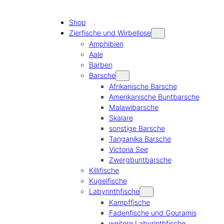
Shop
Zierfische und Wirbellose
Amphibien
Aale
Barben
Barsche
Afrikanische Barsche
Amerikanische Buntbarsche
Malawibarsche
Skalare
sonstige Barsche
Tanganika Barsche
Victoria See
Zwergbuntbarsche
Killifische
Kugelfische
Labyrinthfische
Kampffische
Fadenfische und Gouramis
weitere Labyrinthfische