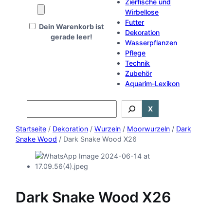
Zierfische und
Wirbellose
Futter
Dein Warenkorb ist
Dekoration
gerade leer!
Wasserpflanzen
Pflege
Technik
Zubehör
Aquarim-Lexikon
Search
X
Startseite
/
Dekoration
/
Wurzeln
/
Moorwurzeln
/
Dark
Snake Wood
/ Dark Snake Wood X26
Dark Snake Wood X26