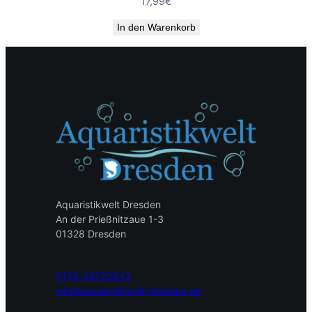
17,99
€
In den Warenkorb
Aquaristikwelt Dresden
An der Prießnitzaue 1-3
01328 Dresden
0176-62720643
info@aquaristikwelt-dresden.de