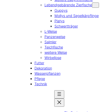
Lebendgebärende Zierfische
Guppys
Mollys und Segelkärpflinge
Platys
Schwertträger
L-Welse
Panzerwelse
Salmler
Teichfische
weitere Welse
Wirbellose
Futter
Dekoration
Wasserpflanzen
Pflege
Technik