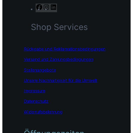
F
I
L
a
n
i
c
s
n
Shop Services
e
t
k
b
a
e
o
g
d
o
r
I
Rückgabe und Reklamationsbedingungen
k
a
n
m
Versand und Zahlungsbedingungen
Stellenangebote
Unsere Nachhaltigkeit für die Umwelt
Impressum
Datenschutz
Widerrufsbelehrung