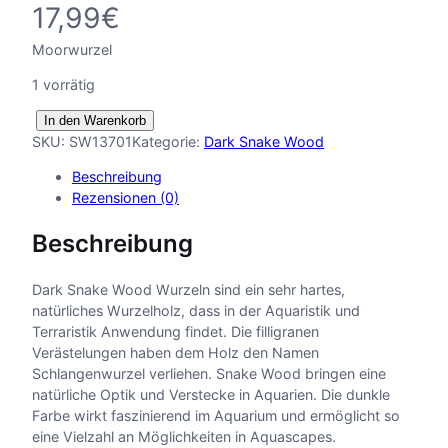
17,99
€
Moorwurzel
1 vorrätig
D
In den Warenkorb
a
SKU:
SW13701
Kategorie:
Dark Snake Wood
r
Beschreibung
k
Rezensionen (0)
S
n
Beschreibung
a
k
e
Dark Snake Wood Wurzeln sind ein sehr hartes,
W
natürliches Wurzelholz, dass in der Aquaristik und
o
Terraristik Anwendung findet. Die filligranen
o
Verästelungen haben dem Holz den Namen
d
Schlangenwurzel verliehen. Snake Wood bringen eine
X
natürliche Optik und Verstecke in Aquarien. Die dunkle
2
Farbe wirkt faszinierend im Aquarium und ermöglicht so
6
eine Vielzahl an Möglichkeiten in Aquascapes.