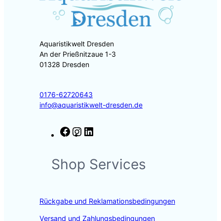
Aquaristikwelt Dresden
An der Prießnitzaue 1-3
01328 Dresden
0176-62720643
info@aquaristikwelt-dresden.de
F
I
L
a
n
i
c
s
n
Shop Services
e
t
k
b
a
e
o
g
d
o
r
I
Rückgabe und Reklamationsbedingungen
k
a
n
m
Versand und Zahlungsbedingungen