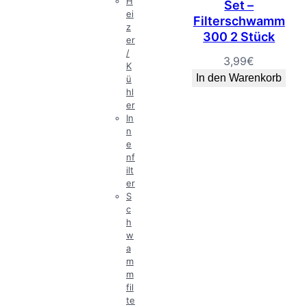
H
Set –
ei
Filterschwamm
z
300 2 Stück
er
/
3,99
€
K
In den Warenkorb
ü
hl
er
In
n
e
nf
ilt
er
S
c
h
w
a
m
m
fil
te