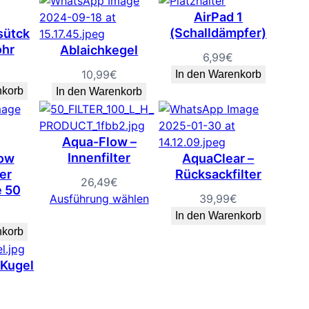
AirPad 1
(Schalldämpfer)
ütck
hr
Ablaichkegel
6,99
€
10,99
€
In den Warenkorb
nkorb
In den Warenkorb
Aqua-Flow –
Innenfilter
low
AquaClear –
er
Rücksackfilter
26,49
€
e 50
Ausführung wählen
39,99
€
In den Warenkorb
nkorb
 Kugel