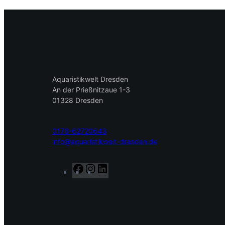
Aquaristikwelt Dresden
An der Prießnitzaue 1-3
01328 Dresden
0176-62720643
info@aquaristikwelt-dresden.de
F
I
L
a
n
i
c
s
n
e
t
k
b
a
e