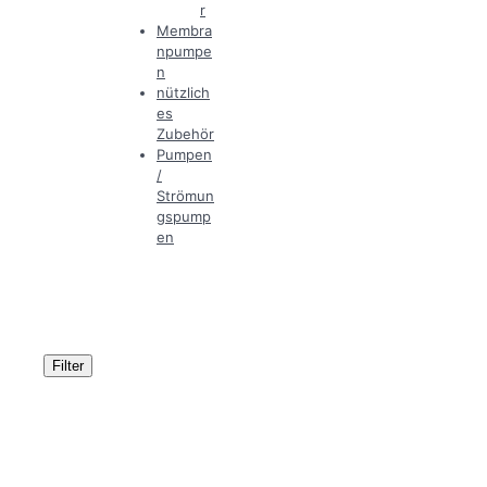
r
Membra
npumpe
n
nützlich
es
Zubehör
Pumpen
/
Strömun
gspump
en
Filter