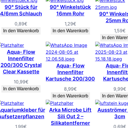
90° Stück für
90° Winkelstück
4/6mm Schlauch
16mm Rohr
90° Winkels
25mm Ro
0,89
€
1,29
€
1,59
€
In den Warenkorb
In den Warenkorb
In den Ware
Aqua- Flow
Innenfilter
200/300 Crystal
Aqua- Flow
Aqua- F
Clear Kassette
Innenfilter
Innenfilt
Kartusche 200/300
Kartusch
10,99
€
8,99
€
9,99
€
In den Warenkorb
In den Warenkorb
In den Ware
quariumkleber für
Arka Microbe Lift
Ausströmer
Aufsetzerpflanzen
Sili Out 2 –
3cm
Silikatentferner
1,99
€
0,69
€