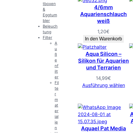
tboxen
4/6mm
&
Aquarienschlauch
Eggtum
weiß
bler
Beleuch
1,20
€
tung
Filter
In den Warenkorb
A
u
Aqua Silicon –
ß
e
Silikon für Aquarien
nf
und Terrarien
ilt
er
14,99
€
Fil
Ausführung wählen
te
r
m
at
er
A
ial
ie
n
Aquael Pat Media