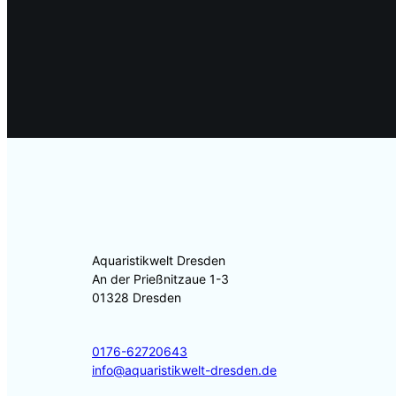
o
g
d
o
r
I
k
a
n
m
Aquaristikwelt Dresden
An der Prießnitzaue 1-3
01328 Dresden
0176-62720643
info@aquaristikwelt-dresden.de