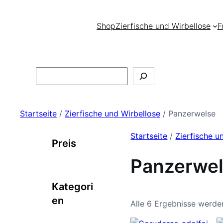
Shop
Zierfische und Wirbellose
F
Search
Startseite
/
Zierfische und Wirbellose
/ Panzerwelse
Startseite
/
Zierfische u
Preis
Panzerwe
Kategori
en
Alle 6 Ergebnisse werde