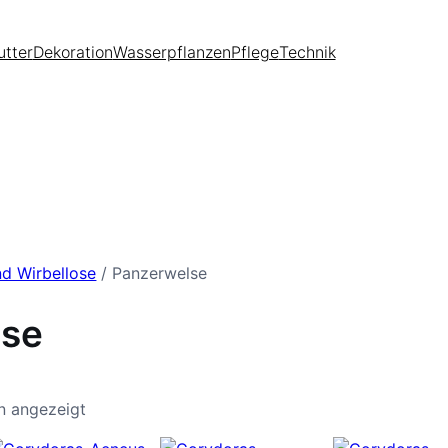
utter
Dekoration
Wasserpflanzen
Pflege
Technik
nd Wirbellose
/ Panzerwelse
lse
n angezeigt