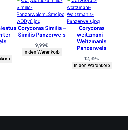
leatus
Corydoras Similis –
Corydoras
rter
Similis Panzerwels
weitzmani –
els
Weitzmanis
9,99
€
Panzerwels
In den Warenkorb
12,99
€
nkorb
In den Warenkorb