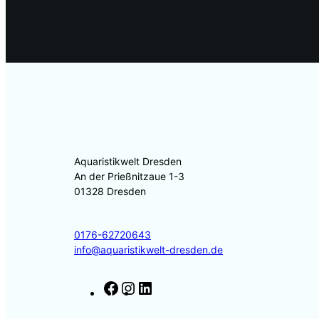
m
Aquaristikwelt Dresden
An der Prießnitzaue 1-3
01328 Dresden
0176-62720643
info@aquaristikwelt-dresden.de
F
I
L
a
n
i