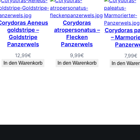
Corydoras Aeneus
Corydoras
goldstripe –
atropersonatus –
Corydoras pa
Goldstripe
Flecken
– Marmorie
Panzerwels
Panzerwels
Panzerw
12,99
€
9,99
€
7,99
€
In den Warenkorb
In den Warenkorb
In den Ware