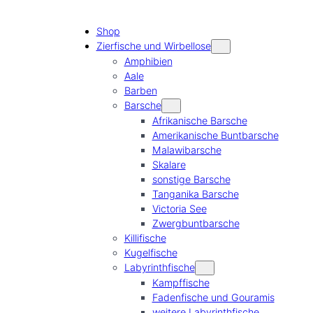
Shop
Zierfische und Wirbellose
Amphibien
Aale
Barben
Barsche
Afrikanische Barsche
Amerikanische Buntbarsche
Malawibarsche
Skalare
sonstige Barsche
Tanganika Barsche
Victoria See
Zwergbuntbarsche
Killifische
Kugelfische
Labyrinthfische
Kampffische
Fadenfische und Gouramis
weitere Labyrinthfische