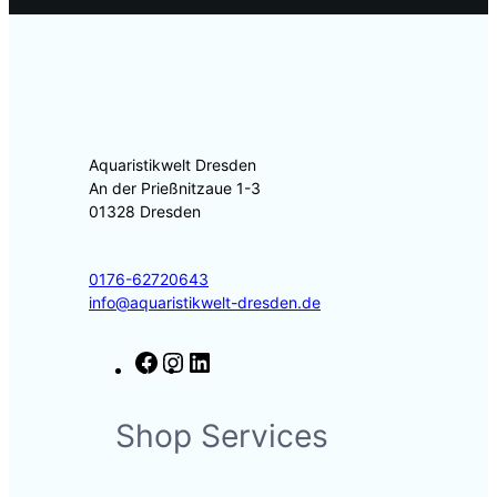
Aquaristikwelt Dresden
An der Prießnitzaue 1-3
01328 Dresden
0176-62720643
info@aquaristikwelt-dresden.de
F
I
L
a
n
i
c
s
n
Shop Services
e
t
k
b
a
e
o
g
d