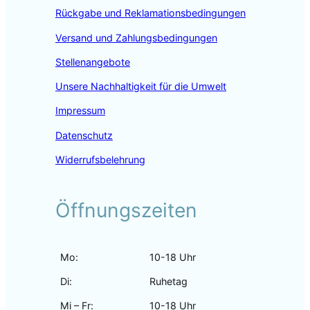
o
r
I
Rückgabe und Reklamationsbedingungen
k
a
n
m
Versand und Zahlungsbedingungen
Stellenangebote
Unsere Nachhaltigkeit für die Umwelt
Impressum
Datenschutz
Widerrufsbelehrung
Öffnungszeiten
Mo:
10-18 Uhr
Di:
Ruhetag
Mi – Fr:
10-18 Uhr