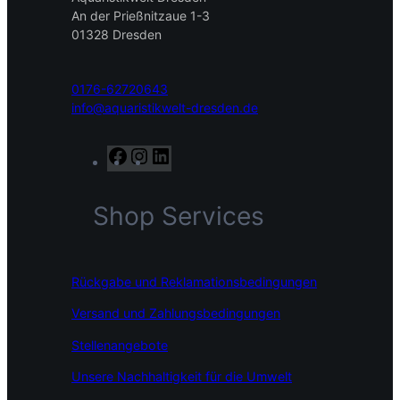
9
An der Prießnitzaue 1-3
€
01328 Dresden
b
i
s
0176-62720643
9
info@aquaristikwelt-dresden.de
4
,
F
I
L
9
a
n
i
9
c
s
n
€
Shop Services
e
t
k
b
a
e
o
g
d
o
r
I
Rückgabe und Reklamationsbedingungen
k
a
n
m
Versand und Zahlungsbedingungen
Stellenangebote
Unsere Nachhaltigkeit für die Umwelt