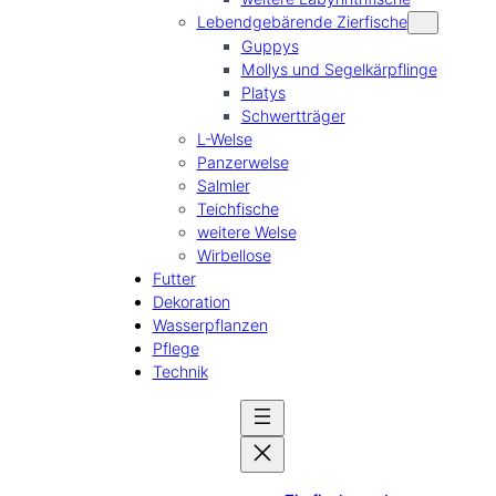
Lebendgebärende Zierfische
Guppys
Mollys und Segelkärpflinge
Platys
Schwertträger
L-Welse
Panzerwelse
Salmler
Teichfische
weitere Welse
Wirbellose
Futter
Dekoration
Wasserpflanzen
Pflege
Technik