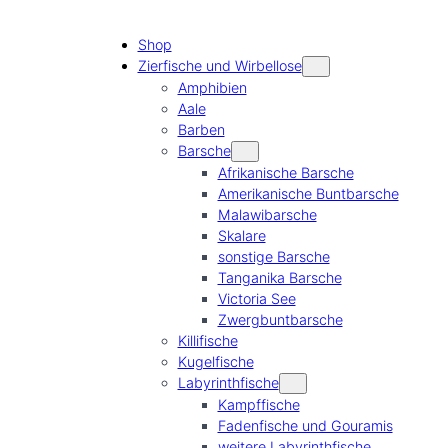
Shop
Zierfische und Wirbellose
Amphibien
Aale
Barben
Barsche
Afrikanische Barsche
Amerikanische Buntbarsche
Malawibarsche
Skalare
sonstige Barsche
Tanganika Barsche
Victoria See
Zwergbuntbarsche
Killifische
Kugelfische
Labyrinthfische
Kampffische
Fadenfische und Gouramis
weitere Labyrinthfische