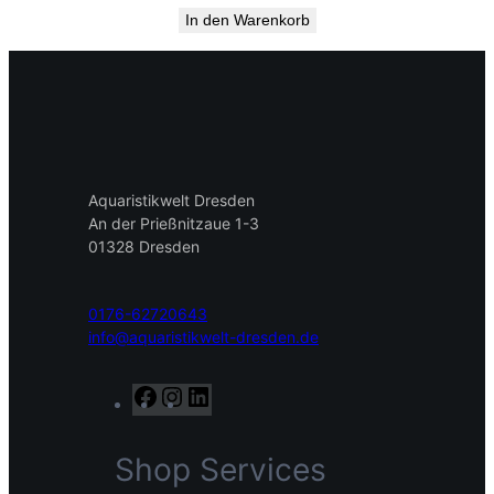
In den Warenkorb
Aquaristikwelt Dresden
An der Prießnitzaue 1-3
01328 Dresden
0176-62720643
info@aquaristikwelt-dresden.de
F
I
L
a
n
i
c
s
n
Shop Services
e
t
k
b
a
e