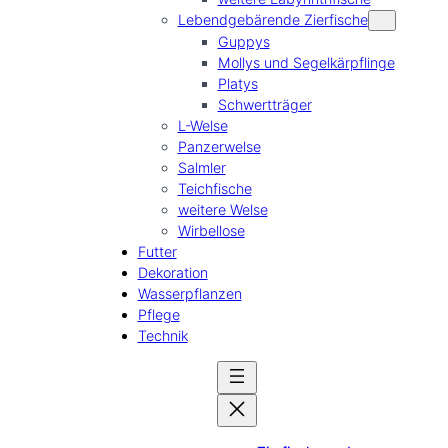
Lebendgebärende Zierfische
Guppys
Mollys und Segelkärpflinge
Platys
Schwertträger
L-Welse
Panzerwelse
Salmler
Teichfische
weitere Welse
Wirbellose
Futter
Dekoration
Wasserpflanzen
Pflege
Technik