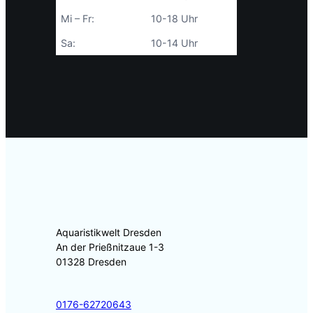
Mi – Fr:
10-18 Uhr
Sa:
10-14 Uhr
Aquaristikwelt Dresden
An der Prießnitzaue 1-3
01328 Dresden
0176-62720643