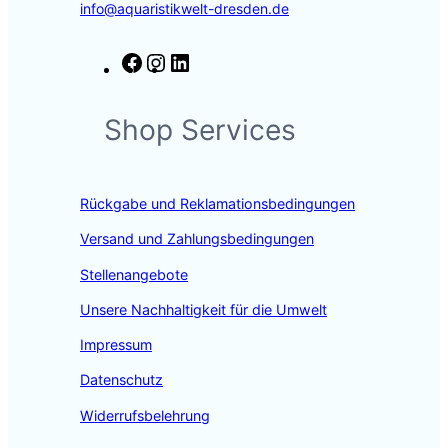
info@aquaristikwelt-dresden.de
F
I
L
a
n
i
c
s
n
Shop Services
e
t
k
b
a
e
o
g
d
o
r
I
Rückgabe und Reklamationsbedingungen
k
a
n
m
Versand und Zahlungsbedingungen
Stellenangebote
Unsere Nachhaltigkeit für die Umwelt
Impressum
Datenschutz
Widerrufsbelehrung