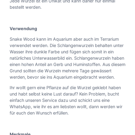
Jede Wurzel ist ein Unikat und kann daher nur einmal
e
bestellt werden.
n
g
e
Verwendung
Snake Wood kann im Aquarium aber auch im Terrarium
verwendet werden. Die Schlangenwurzeln behalten unter
Wasser ihre dunkle Farbe und fügen sich somit in ein
natürliches Unterwasserbild ein. Schlangenwurzeln haben
einen hohen Anteil an Gerb und Huminstoffen. Aus diesem
Grund sollten die Wurzeln mehrere Tage gewässert
werden, bevor sie ins Aquarium eingebracht werden.
Ihr wollt gern eine Pflanze auf die Wurzel geklebt haben
und habt selbst keine Lust darauf? Kein Problem, bucht
einfach unseren Service dazu und schickt uns eine
WhatsApp, wie ihr es am liebsten wollt, dann werden wir
für euch den Wunsch erfüllen.
Merkmale