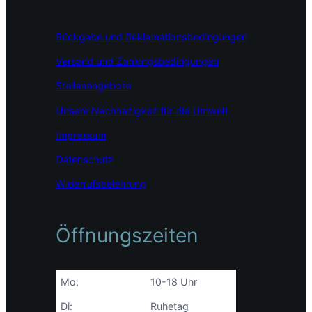
o
g
d
o
r
I
Rückgabe und Reklamationsbedingungen
k
a
n
m
Versand und Zahlungsbedingungen
Stellenangebote
Unsere Nachhaltigkeit für die Umwelt
Impressum
Datenschutz
Widerrufsbelehrung
Öffnungszeiten
Mo:
10-18 Uhr
Di:
Ruhetag