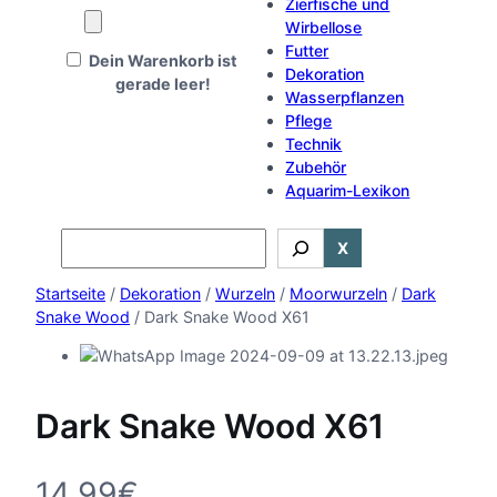
Zierfische und
Wirbellose
Futter
Dein Warenkorb ist
Dekoration
gerade leer!
Wasserpflanzen
Pflege
Technik
Zubehör
Aquarim-Lexikon
Search
X
Startseite
/
Dekoration
/
Wurzeln
/
Moorwurzeln
/
Dark
Snake Wood
/ Dark Snake Wood X61
Dark Snake Wood X61
14,99
€