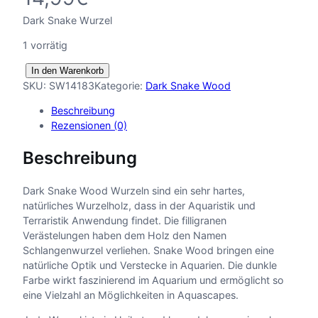
Dark Snake Wurzel
1 vorrätig
D
In den Warenkorb
a
SKU:
SW14183
Kategorie:
Dark Snake Wood
r
Beschreibung
k
Rezensionen (0)
S
n
Beschreibung
a
k
e
Dark Snake Wood Wurzeln sind ein sehr hartes,
W
natürliches Wurzelholz, dass in der Aquaristik und
o
Terraristik Anwendung findet. Die filligranen
o
Verästelungen haben dem Holz den Namen
d
Schlangenwurzel verliehen. Snake Wood bringen eine
X
natürliche Optik und Verstecke in Aquarien. Die dunkle
6
Farbe wirkt faszinierend im Aquarium und ermöglicht so
1
eine Vielzahl an Möglichkeiten in Aquascapes.
M