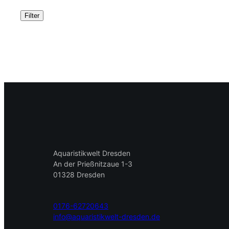
Filter
Aquaristikwelt Dresden
An der Prießnitzaue 1-3
01328 Dresden
0176-62720643
info@aquaristikwelt-dresden.de