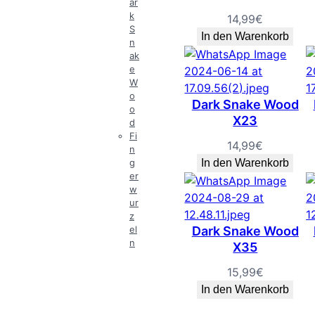
ar
k
14,99
€
S
In den Warenkorb
n
ak
e
W
o
Dark Snake Wood
o
X23
d
Fi
14,99
€
n
g
In den Warenkorb
er
w
ur
z
el
Dark Snake Wood
n
X35
15,99
€
In den Warenkorb