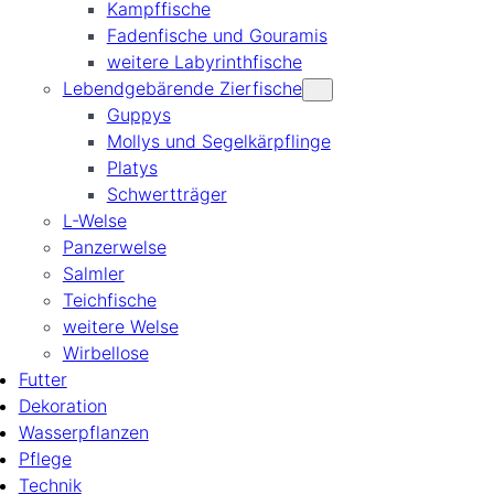
Kampffische
Fadenfische und Gouramis
weitere Labyrinthfische
Lebendgebärende Zierfische
Guppys
Mollys und Segelkärpflinge
Platys
Schwertträger
L-Welse
Panzerwelse
Salmler
Teichfische
weitere Welse
Wirbellose
Futter
Dekoration
Wasserpflanzen
Pflege
Technik