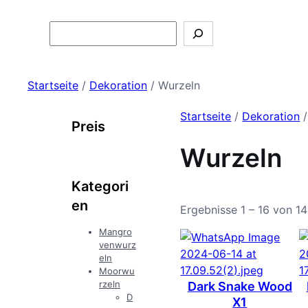
Search
Startseite
/
Dekoration
/ Wurzeln
Startseite
/
Dekoration
/
Preis
Wurzeln
Kategori
en
Ergebnisse 1 – 16 von 1
Mangro
venwurz
eln
Moorwu
rzeln
Dark Snake Wood
D
X1