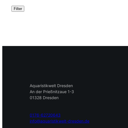
Filter
Aquaristikwelt Dresden
An der Prießnitzaue 1-3
01328 Dresden
0176-62720643
info@aquaristikwelt-dresden.de