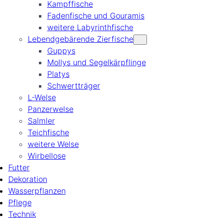
Kampffische
Fadenfische und Gouramis
weitere Labyrinthfische
Lebendgebärende Zierfische
Guppys
Mollys und Segelkärpflinge
Platys
Schwertträger
L-Welse
Panzerwelse
Salmler
Teichfische
weitere Welse
Wirbellose
Futter
Dekoration
Wasserpflanzen
Pflege
Technik