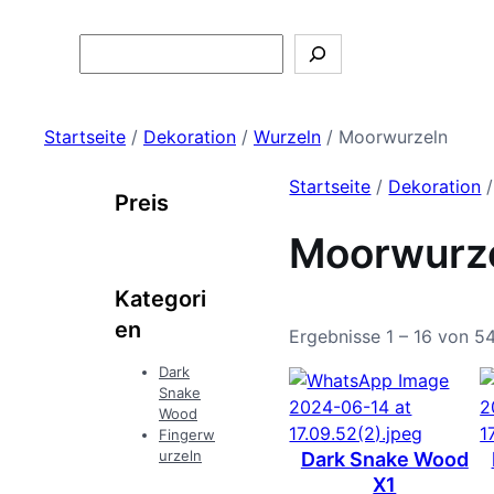
Search
Startseite
/
Dekoration
/
Wurzeln
/ Moorwurzeln
Startseite
/
Dekoration
Preis
Moorwurz
Kategori
en
Ergebnisse 1 – 16 von 5
Dark
Snake
Wood
Fingerw
urzeln
Dark Snake Wood
X1