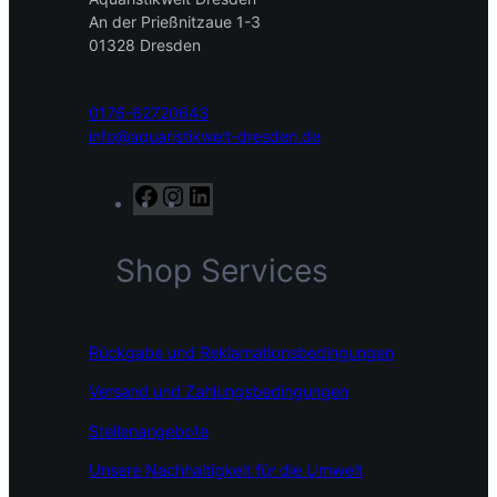
An der Prießnitzaue 1-3
01328 Dresden
0176-62720643
info@aquaristikwelt-dresden.de
F
I
L
a
n
i
c
s
n
Shop Services
e
t
k
b
a
e
o
g
d
o
r
I
Rückgabe und Reklamationsbedingungen
k
a
n
m
Versand und Zahlungsbedingungen
Stellenangebote
Unsere Nachhaltigkeit für die Umwelt