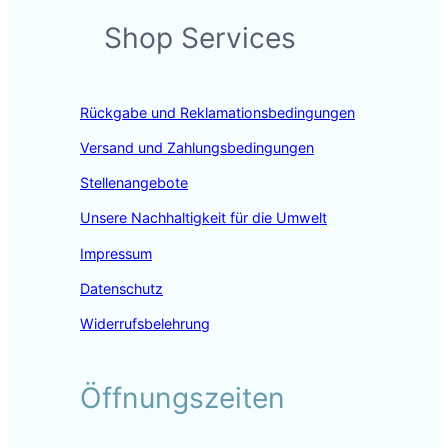
c
s
n
Shop Services
e
t
k
b
a
e
o
g
d
o
r
I
Rückgabe und Reklamationsbedingungen
k
a
n
m
Versand und Zahlungsbedingungen
Stellenangebote
Unsere Nachhaltigkeit für die Umwelt
Impressum
Datenschutz
Widerrufsbelehrung
Öffnungszeiten