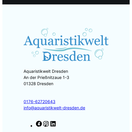
Aquaristikwelt Dresden
An der Prießnitzaue 1-3
01328 Dresden
0176-62720643
info@aquaristikwelt-dresden.de
F
I
L
a
n
i