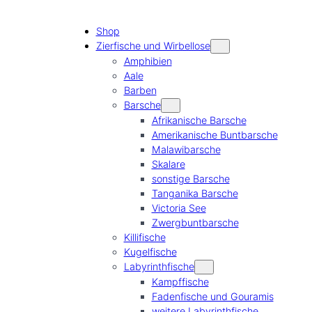
Shop
Zierfische und Wirbellose
Amphibien
Aale
Barben
Barsche
Afrikanische Barsche
Amerikanische Buntbarsche
Malawibarsche
Skalare
sonstige Barsche
Tanganika Barsche
Victoria See
Zwergbuntbarsche
Killifische
Kugelfische
Labyrinthfische
Kampffische
Fadenfische und Gouramis
weitere Labyrinthfische