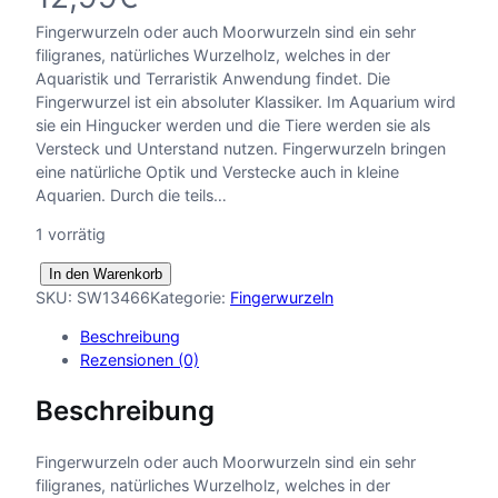
Fingerwurzeln oder auch Moorwurzeln sind ein sehr
filigranes, natürliches Wurzelholz, welches in der
Aquaristik und Terraristik Anwendung findet. Die
Fingerwurzel ist ein absoluter Klassiker. Im Aquarium wird
sie ein Hingucker werden und die Tiere werden sie als
Versteck und Unterstand nutzen. Fingerwurzeln bringen
eine natürliche Optik und Verstecke auch in kleine
Aquarien. Durch die teils…
1 vorrätig
F
In den Warenkorb
i
SKU:
SW13466
Kategorie:
Fingerwurzeln
n
Beschreibung
g
Rezensionen (0)
e
r
Beschreibung
w
u
r
Fingerwurzeln oder auch Moorwurzeln sind ein sehr
z
filigranes, natürliches Wurzelholz, welches in der