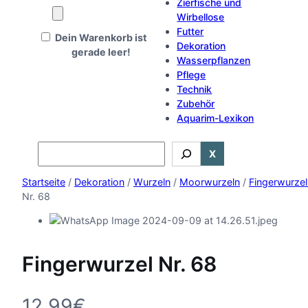
Zierfische und
Wirbellose
Futter
Dein Warenkorb ist
Dekoration
gerade leer!
Wasserpflanzen
Pflege
Technik
Zubehör
Aquarim-Lexikon
Search
X
Startseite
/
Dekoration
/
Wurzeln
/
Moorwurzeln
/
Fingerwurzel
Nr. 68
Fingerwurzel Nr. 68
12,99
€