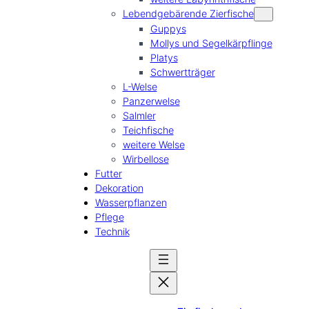
Lebendgebärende Zierfische
Guppys
Mollys und Segelkärpflinge
Platys
Schwertträger
L-Welse
Panzerwelse
Salmler
Teichfische
weitere Welse
Wirbellose
Futter
Dekoration
Wasserpflanzen
Pflege
Technik