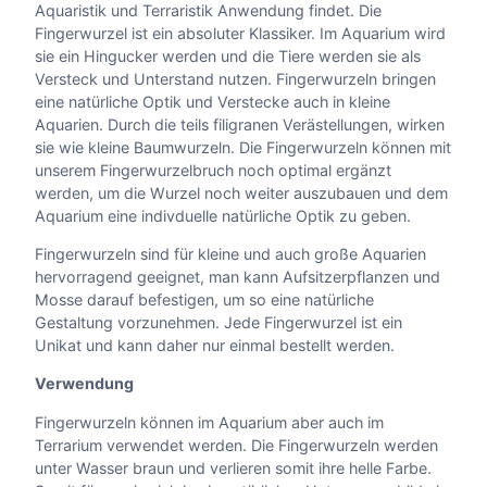
e
Aquaristik und Terraristik Anwendung findet. Die
l
Fingerwurzel ist ein absoluter Klassiker. Im Aquarium wird
N
sie ein Hingucker werden und die Tiere werden sie als
r
Versteck und Unterstand nutzen. Fingerwurzeln bringen
.
eine natürliche Optik und Verstecke auch in kleine
6
Aquarien. Durch die teils filigranen Verästellungen, wirken
8
sie wie kleine Baumwurzeln. Die Fingerwurzeln können mit
M
unserem Fingerwurzelbruch noch optimal ergänzt
e
werden, um die Wurzel noch weiter auszubauen und dem
n
Aquarium eine indivduelle natürliche Optik zu geben.
g
Fingerwurzeln sind für kleine und auch große Aquarien
e
hervorragend geeignet, man kann Aufsitzerpflanzen und
Mosse darauf befestigen, um so eine natürliche
Gestaltung vorzunehmen. Jede Fingerwurzel ist ein
Unikat und kann daher nur einmal bestellt werden.
Verwendung
Fingerwurzeln können im Aquarium aber auch im
Terrarium verwendet werden. Die Fingerwurzeln werden
unter Wasser braun und verlieren somit ihre helle Farbe.