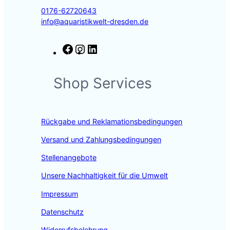
0176-62720643
info@aquaristikwelt-dresden.de
F
I
L
a
n
i
c
s
n
Shop Services
e
t
k
b
a
e
o
g
d
o
r
I
Rückgabe und Reklamationsbedingungen
k
a
n
m
Versand und Zahlungsbedingungen
Stellenangebote
Unsere Nachhaltigkeit für die Umwelt
Impressum
Datenschutz
Widerrufsbelehrung