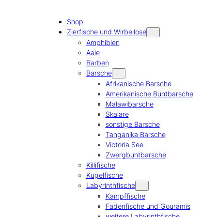
Shop
Zierfische und Wirbellose
Amphibien
Aale
Barben
Barsche
Afrikanische Barsche
Amerikanische Buntbarsche
Malawibarsche
Skalare
sonstige Barsche
Tanganika Barsche
Victoria See
Zwergbuntbarsche
Killifische
Kugelfische
Labyrinthfische
Kampffische
Fadenfische und Gouramis
weitere Labyrinthfische