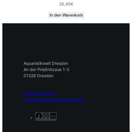
36,99
€
In den Warenkorb
Aquaristikwelt Dresden
An der Prießnitzaue 1-3
01328 Dresden
0176-62720643
info@aquaristikwelt-dresden.de
F
I
L
a
n
i
c
s
n