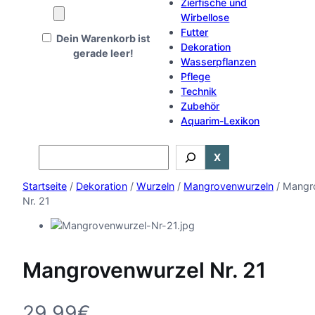
Zierfische und
Wirbellose
Futter
Dein Warenkorb ist
Dekoration
gerade leer!
Wasserpflanzen
Pflege
Technik
Zubehör
Aquarim-Lexikon
Search
X
Startseite
/
Dekoration
/
Wurzeln
/
Mangrovenwurzeln
/ Mangr
Nr. 21
Mangrovenwurzel Nr. 21
29,99
€