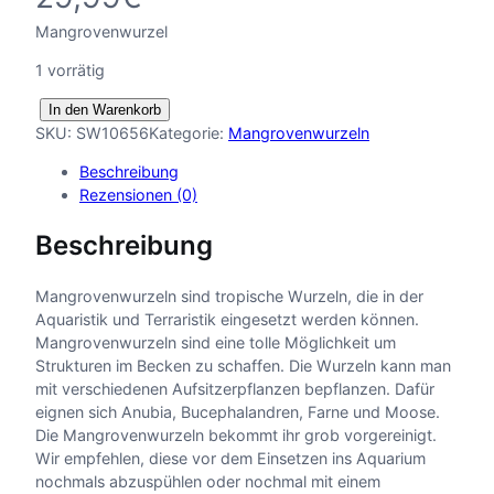
Mangrovenwurzel
1 vorrätig
M
In den Warenkorb
a
SKU:
SW10656
Kategorie:
Mangrovenwurzeln
n
Beschreibung
g
Rezensionen (0)
r
o
Beschreibung
v
e
n
Mangrovenwurzeln sind tropische Wurzeln, die in der
w
Aquaristik und Terraristik eingesetzt werden können.
u
Mangrovenwurzeln sind eine tolle Möglichkeit um
r
Strukturen im Becken zu schaffen. Die Wurzeln kann man
z
mit verschiedenen Aufsitzerpflanzen bepflanzen. Dafür
e
eignen sich Anubia, Bucephalandren, Farne und Moose.
l
Die Mangrovenwurzeln bekommt ihr grob vorgereinigt.
N
Wir empfehlen, diese vor dem Einsetzen ins Aquarium
r
nochmals abzuspühlen oder nochmal mit einem