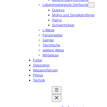
Lebendgebärende Zierfische
Guppys
Mollys und Segelkärpflinge
Platys
Schwertträger
L-Welse
Panzerwelse
Salmler
Teichfische
weitere Welse
Wirbellose
Futter
Dekoration
Wasserpflanzen
Pflege
Technik