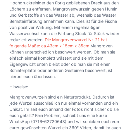
.
Hochdruckreiniger den übrig gebliebenen Dreck aus den
2
Löchern zu entfernen. Mangrovenwurzeln geben Humin
1
und Gerbstoffe an das Wasser ab, weshalb das Wasser
M
Bernsteinfärbung annehmen kann. Dies ist für die Fische
e
von positiver Wirkung. Mit einem regelmäßigen
n
Wasserwechsel kann die Färbung Stück für Stück wieder
g
reduziert werden.
Die Mangrovenwurzel Nr. 21 hat
e
folgende Maße: ca.43cm x 15cm x 35cm
Mangroven
können unterschiedlich beschwert werden. Ob man sie
einfach einmal komplett wässert und sie mit dem
Eigengewicht unten bleibt oder ob man sie mit einer
Schieferplatte oder anderen Gesteinen beschwert, ist
hierbei euch überlassen.
Hinweise:
Mangrovenwurzeln sind ein Naturprodukt. Dadurch ist
jede Wurzel ausschließlich nur einmal vorhanden und ein
Unikat. Ihr seit euch anhand der Fotos nicht sicher ob sie
euch gefällt? Kein Problem, schreibt uns eine kurze
WhatsApp (0716-62720643) und wir schicken euch von
eurer gewünschten Wurzel ein 360° Video, damit ihr auch