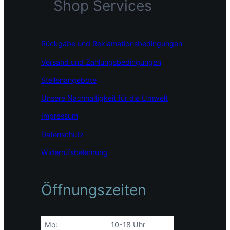
Shop Services
e
t
k
b
a
e
o
g
d
o
r
I
Rückgabe und Reklamationsbedingungen
k
a
n
m
Versand und Zahlungsbedingungen
Stellenangebote
Unsere Nachhaltigkeit für die Umwelt
Impressum
Datenschutz
Widerrufsbelehrung
Öffnungszeiten
Mo:
10-18 Uhr