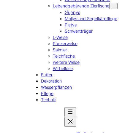
Lebendgebärende Zierfische
Guppys
Mollys und Segelkärpflinge
Platys
Schwertträger
L-Welse
Panzerwelse
Salmler
Teichfische
weitere Welse
Wirbellose
Futter
Dekoration
Wasserpflanzen
Pflege
Technik