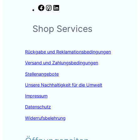
F
I
L
a
n
i
c
s
n
Shop Services
e
t
k
b
a
e
o
g
d
o
r
I
Rückgabe und Reklamationsbedingungen
k
a
n
m
Versand und Zahlungsbedingungen
Stellenangebote
Unsere Nachhaltigkeit für die Umwelt
Impressum
Datenschutz
Widerrufsbelehrung