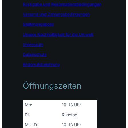
Rückgabe und Reklamationsbedingungen
k
a
n
m
Versand und Zahlungsbedingungen
Stellenangebote
Unsere Nachhaltigkeit für die Umwelt
Impressum
Datenschutz
Widerrufsbelehrung
Öffnungszeiten
Mo:
10-18 Uhr
Di:
Ruhetag
Mi – Fr:
10-18 Uhr