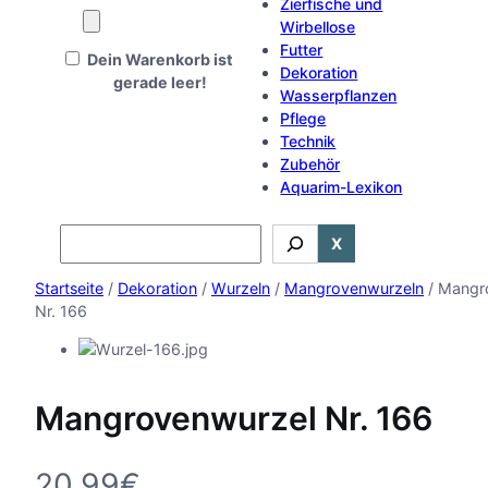
Zierfische und
Wirbellose
Futter
Dein Warenkorb ist
Dekoration
gerade leer!
Wasserpflanzen
Pflege
Technik
Zubehör
Aquarim-Lexikon
Search
X
Startseite
/
Dekoration
/
Wurzeln
/
Mangrovenwurzeln
/ Mangr
Nr. 166
Mangrovenwurzel Nr. 166
20,99
€