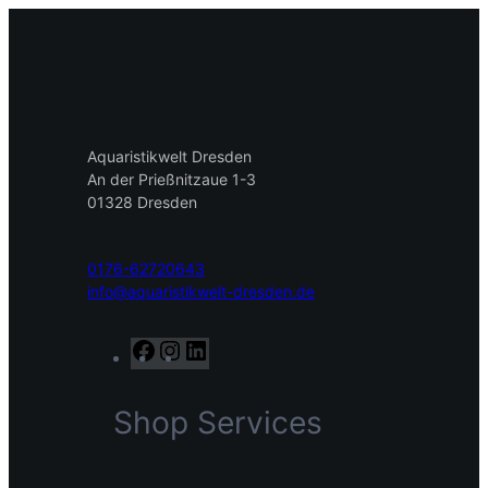
Aquaristikwelt Dresden
An der Prießnitzaue 1-3
01328 Dresden
0176-62720643
info@aquaristikwelt-dresden.de
F
I
L
a
n
i
c
s
n
Shop Services
e
t
k
b
a
e
o
g
d
o
r
I