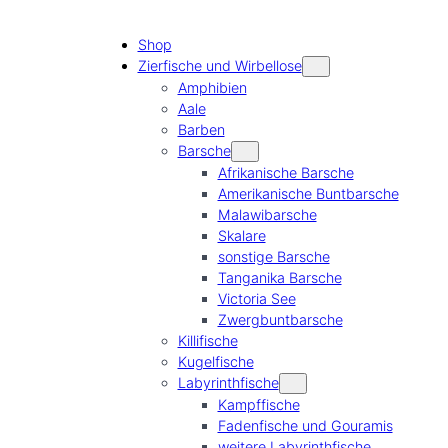
Shop
Zierfische und Wirbellose
Amphibien
Aale
Barben
Barsche
Afrikanische Barsche
Amerikanische Buntbarsche
Malawibarsche
Skalare
sonstige Barsche
Tanganika Barsche
Victoria See
Zwergbuntbarsche
Killifische
Kugelfische
Labyrinthfische
Kampffische
Fadenfische und Gouramis
weitere Labyrinthfische