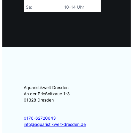
Sa:
10-14 Uhr
Aquaristikwelt Dresden
An der Prießnitzaue 1-3
01328 Dresden
0176-62720643
info@aquaristikwelt-dresden.de