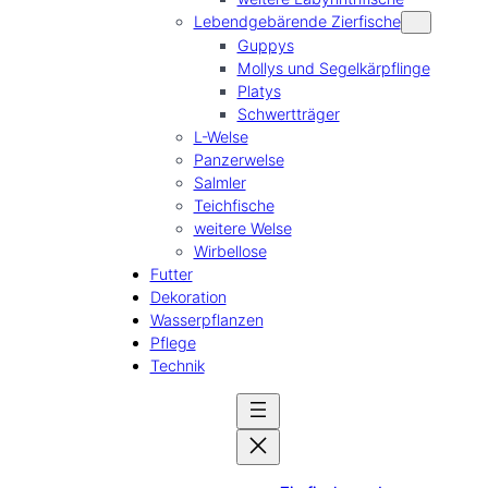
Lebendgebärende Zierfische
Guppys
Mollys und Segelkärpflinge
Platys
Schwertträger
L-Welse
Panzerwelse
Salmler
Teichfische
weitere Welse
Wirbellose
Futter
Dekoration
Wasserpflanzen
Pflege
Technik