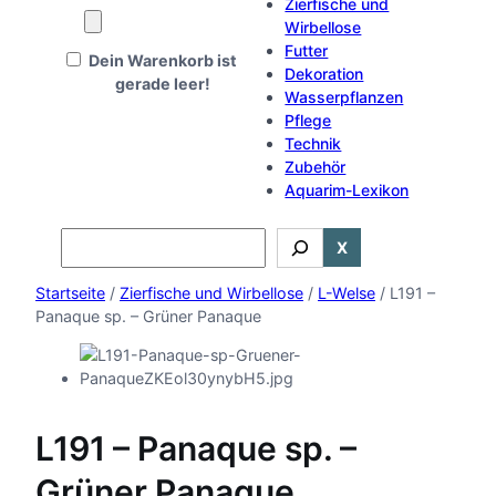
Zierfische und
Wirbellose
Futter
Dein Warenkorb ist
Dekoration
gerade leer!
Wasserpflanzen
Pflege
Technik
Zubehör
Aquarim-Lexikon
Search
X
Startseite
/
Zierfische und Wirbellose
/
L-Welse
/ L191 –
Panaque sp. – Grüner Panaque
L191 – Panaque sp. –
Grüner Panaque