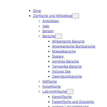
Shop
Zierfische und Wirbellose
Amphibien
Aale
Barben
Barsche
Afrikanische Barsche
Amerikanische Buntbarsche
Malawibarsche
Skalare
sonstige Barsche
Tanganika Barsche
Victoria See
Zwergbuntbarsche
Killifische
Kugelfische
Labyrinthfische
Kampffische
Fadenfische und Gouramis
weitere Labyrinthfische