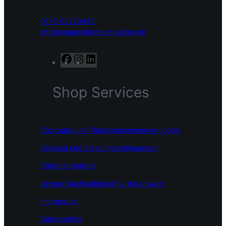
0176-62720643
info@aquaristikwelt-dresden.de
F
I
L
a
n
i
c
s
n
Shop Services
e
t
k
b
a
e
o
g
d
o
r
I
Rückgabe und Reklamationsbedingungen
k
a
n
m
Versand und Zahlungsbedingungen
Stellenangebote
Unsere Nachhaltigkeit für die Umwelt
Impressum
Datenschutz