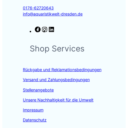
0176-62720643
info@aquaristikwelt-dresden.de
F
I
L
a
n
i
c
s
n
Shop Services
e
t
k
b
a
e
o
g
d
o
r
I
Rückgabe und Reklamationsbedingungen
k
a
n
m
Versand und Zahlungsbedingungen
Stellenangebote
Unsere Nachhaltigkeit für die Umwelt
Impressum
Datenschutz