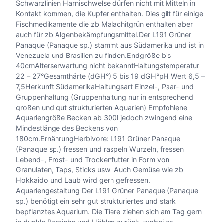
Schwarzlinien Harnischwelse dürfen nicht mit Mitteln in
Kontakt kommen, die Kupfer enthalten. Dies gilt für einige
Fischmedikamente die zb Malachitgrün enthalten aber
auch für zb Algenbekämpfungsmittel.Der L191 Grüner
Panaque (Panaque sp.) stammt aus Südamerika und ist in
Venezuela und Brasilien zu finden.Endgröße bis
40cmAlterserwartung nicht bekanntHaltungstemperatur
22 – 27°Gesamthärte (dGH°) 5 bis 19 dGH°pH Wert 6,5 –
7,5Herkunft SüdamerikaHaltungsart Einzel-, Paar- und
Gruppenhaltung (Gruppenhaltung nur in entsprechend
großen und gut strukturierten Aquarien) Empfohlene
Aquariengröße Becken ab 300l jedoch zwingend eine
Mindestlänge des Beckens von
180cm.ErnährungHerbivore: L191 Grüner Panaque
(Panaque sp.) fressen und raspeln Wurzeln, fressen
Lebend-, Frost- und Trockenfutter in Form von
Granulaten, Taps, Sticks usw. Auch Gemüse wie zb
Hokkaido und Laub wird gern gefressen.
Aquariengestaltung Der L191 Grüner Panaque (Panaque
sp.) benötigt ein sehr gut strukturiertes und stark
bepflanztes Aquarium. Die Tiere ziehen sich am Tag gern
in dunkle Bereiche und Höhlen zurück, wobei es