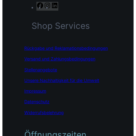
F
I
L
a
n
i
c
s
n
Shop Services
e
t
k
b
a
e
o
g
d
o
r
I
Rückgabe und Reklamationsbedingungen
k
a
n
m
Versand und Zahlungsbedingungen
Stellenangebote
Unsere Nachhaltigkeit für die Umwelt
Impressum
Datenschutz
Widerrufsbelehrung
Öffnungszeiten