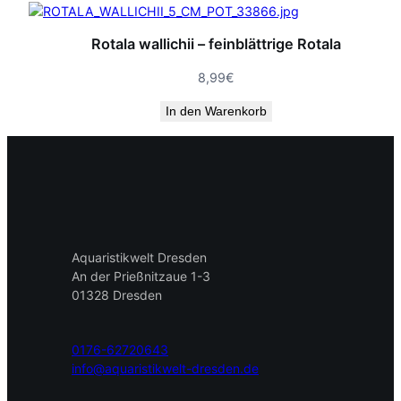
Rotala wallichii – feinblättrige Rotala
8,99
€
In den Warenkorb
Aquaristikwelt Dresden
An der Prießnitzaue 1-3
01328 Dresden
0176-62720643
info@aquaristikwelt-dresden.de