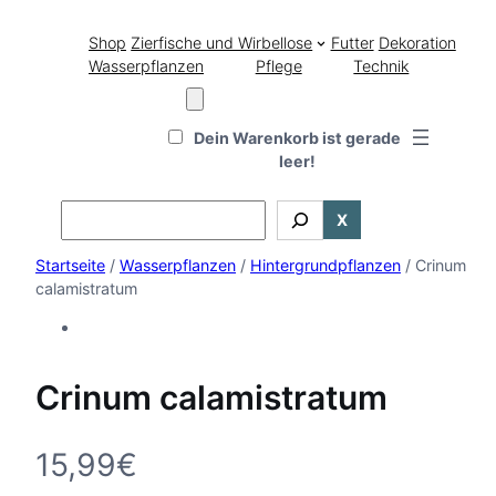
Shop
Zierfische und Wirbellose
Futter
Dekoration
Wasserpflanzen
Pflege
Technik
Dein Warenkorb ist gerade
leer!
Search
X
Startseite
/
Wasserpflanzen
/
Hintergrundpflanzen
/ Crinum
calamistratum
Crinum calamistratum
15,99
€