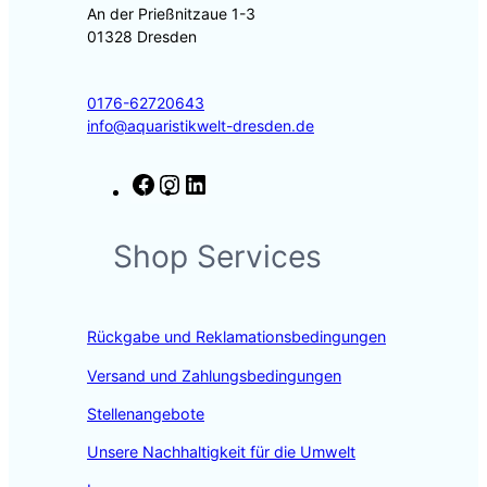
An der Prießnitzaue 1-3
01328 Dresden
0176-62720643
info@aquaristikwelt-dresden.de
F
I
L
a
n
i
c
s
n
Shop Services
e
t
k
b
a
e
o
g
d
o
r
I
Rückgabe und Reklamationsbedingungen
k
a
n
m
Versand und Zahlungsbedingungen
Stellenangebote
Unsere Nachhaltigkeit für die Umwelt