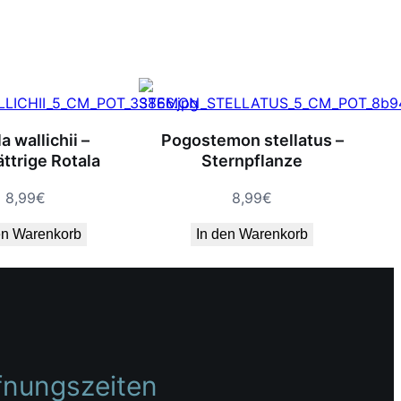
a wallichii –
Pogostemon stellatus –
ättrige Rotala
Sternpflanze
8,99
€
8,99
€
en Warenkorb
In den Warenkorb
fnungszeiten