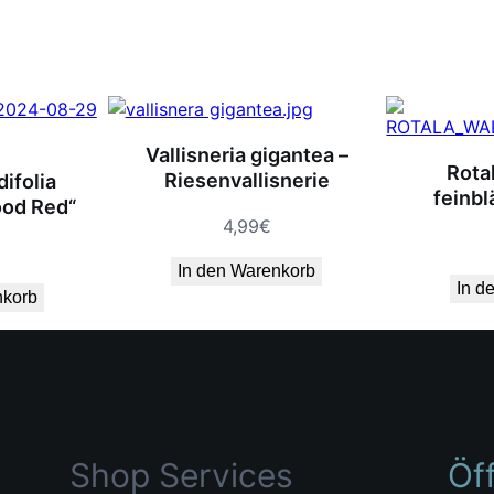
Vallisneria gigantea –
Rotal
Riesenvallisnerie
difolia
feinbl
ood Red“
4,99
€
In den Warenkorb
In d
nkorb
Shop Services
Öf