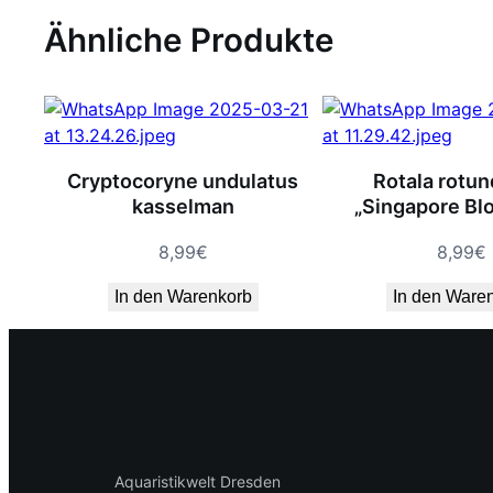
Ähnliche Produkte
Cryptocoryne undulatus
Rotala rotun
kasselman
„Singapore Bl
8,99
€
8,99
€
In den Warenkorb
In den Ware
Aquaristikwelt Dresden