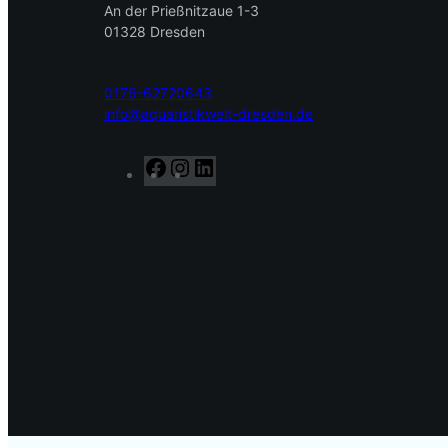
An der Prießnitzaue 1-3
01328 Dresden
0176-62720643
info@aquaristikwelt-dresden.de
F
I
L
a
n
i
c
s
n
e
t
k
b
a
e
o
g
d
o
r
I
k
a
n
m