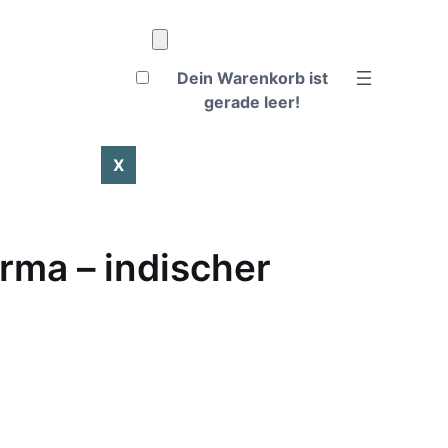
Dein Warenkorb ist
gerade leer!
X
rma – indischer