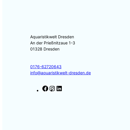
Aquaristikwelt Dresden
An der Prießnitzaue 1-3
01328 Dresden
0176-62720643
info@aquaristikwelt-dresden.de
F
I
L
a
n
i
c
s
n
e
t
k
b
a
e
o
g
d