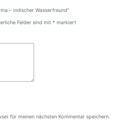
f
rma – indischer Wasserfreund“
r
e
erliche Felder sind mit
*
markiert
u
n
d
M
e
n
g
e
wser für meinen nächsten Kommentar speichern.