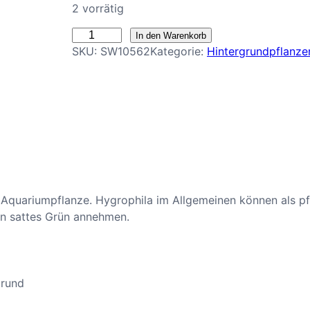
2 vorrätig
H
In den Warenkorb
SKU:
SW10562
Kategorie:
Hintergrundpflanze
y
g
r
o
p
h
i
l
a
 Aquariumpflanze. Hygrophila im Allgemeinen können als pf
p
in sattes Grün annehmen.
o
l
y
s
grund
p
e