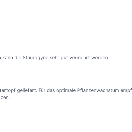
r
m
a
–
i
n
d
i
en kann die Staurogyne sehr gut vermehrt werden
s
c
h
e
r
ertopf geliefert. Für das optimale Pflanzenwachstum empfe
W
tzen.
a
s
s
e
r