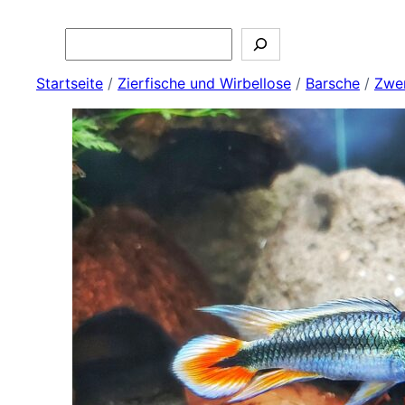
Search
Startseite
/
Zierfische und Wirbellose
/
Barsche
/
Zwe