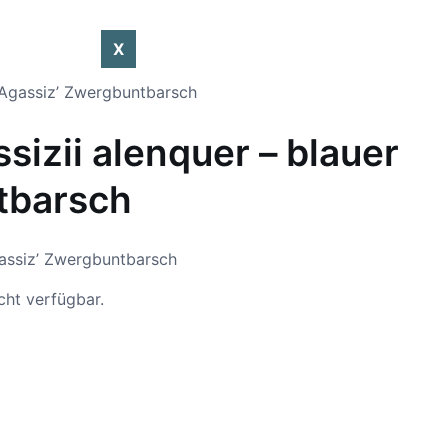
X
 Agassiz’ Zwergbuntbarsch
izii alenquer – blauer
tbarsch
gassiz’ Zwergbuntbarsch
cht verfügbar.