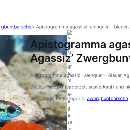
rgbuntbarsche
/ Apistogramma agassizii alenquer – blauer
Apistogramma agass
Agassiz’ Zwergbun
Apistogramma agassizii alenquer – Blauer A
Dieses Produkt ist derzeit ausverkauft und ni
SKU:
SW12902
Kategorie:
Zwergbuntbarsche