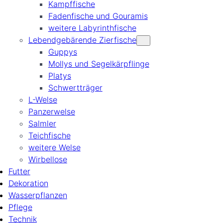
Kampffische
Fadenfische und Gouramis
weitere Labyrinthfische
Lebendgebärende Zierfische
Guppys
Mollys und Segelkärpflinge
Platys
Schwertträger
L-Welse
Panzerwelse
Salmler
Teichfische
weitere Welse
Wirbellose
Futter
Dekoration
Wasserpflanzen
Pflege
Technik