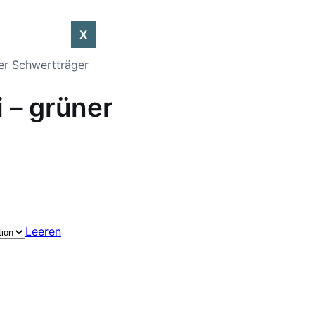
X
ner Schwertträger
 – grüner
Leeren