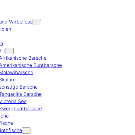
 und Wirbellose
ibien
en
he
Afrikanische Barsche
Amerikanische Buntbarsche
Malawibarsche
Skalare
sonstige Barsche
Tanganika Barsche
Victoria See
Zwergbuntbarsche
ische
fische
inthfische