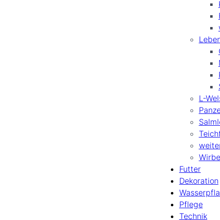
Leben
L-Wel
Panze
Salml
Teich
weite
Wirbe
Futter
Dekoration
Wasserpfl
Pflege
Technik