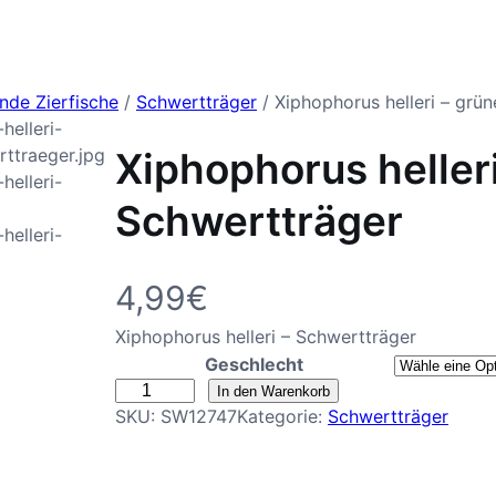
de Zierfische
/
Schwertträger
/ Xiphophorus helleri – grü
Xiphophorus helleri
Schwertträger
4,99
€
Xiphophorus helleri – Schwertträger
Geschlecht
X
In den Warenkorb
SKU:
SW12747
Kategorie:
Schwertträger
i
p
h