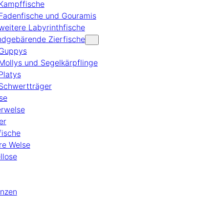
Kampffische
Fadenfische und Gouramis
weitere Labyrinthfische
dgebärende Zierfische
Guppys
Mollys und Segelkärpflinge
Platys
Schwertträger
se
rwelse
er
fische
re Welse
llose
anzen