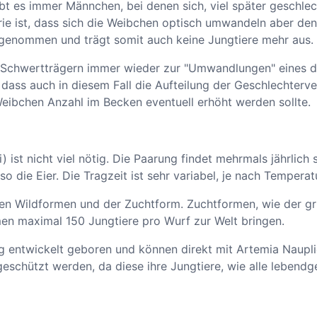
gibt es immer Männchen, bei denen sich, viel später geschle
 ist, dass sich die Weibchen optisch umwandeln aber den
rgenommen und trägt somit auch keine Jungtiere mehr aus.
en Schwertträgern immer wieder zur "Umwandlungen" eines 
, dass auch in diesem Fall die Aufteilung der Geschlechte
ibchen Anzahl im Becken eventuell erhöht werden sollte.
) ist nicht viel nötig. Die Paarung findet mehrmals jährlic
o die Eier. Die Tragzeit ist sehr variabel, je nach Tempera
 den Wildformen und der Zuchtform. Zuchtformen, wie der gr
n maximal 150 Jungtiere pro Wurf zur Welt bringen.
g entwickelt geboren und können direkt mit Artemia Nauplie
n geschützt werden, da diese ihre Jungtiere, wie alle leben