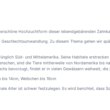
o
p
h
o
r
u
underschöne Hochzuchtform dieser lebendgebärenden Zahnka
s
ie Geschlechtsumwandlung. Zu diesem Thema gehen wir spä
h
e
l
rünglich Süd- und Mittelamerika. Seine Habitate erstreck
l
schen, sind die Tiere mittlerweile von Nordamerika bis nac
e
chs bevorzugt, findet er in vielen Gewässern weltweit, d
r
i
Weibchen bis 16cm
–
r festzulegen. Es wird berichtet, dass Schwerttr
g
r
ü
n