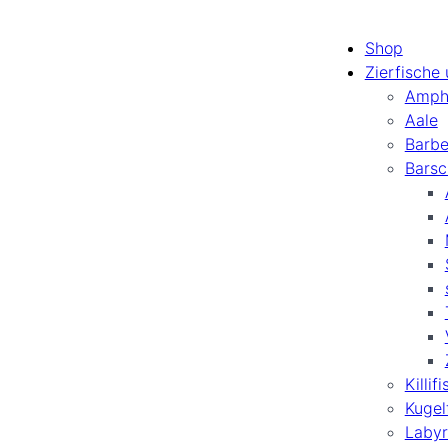
Shop
Zierfische
Amph
Aale
Barb
Barsc
Killif
Kugel
Labyr