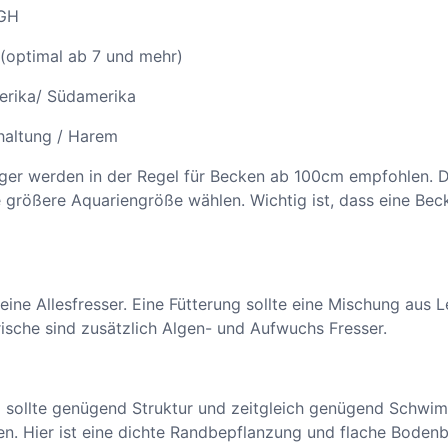
e
GH
r
b 7 und mehr)
S
c
üdamerika
h
w
 / Harem
e
in der Regel für Becken ab 100cm empfohlen. Das ent
r
 größere Aquariengröße wählen. Wichtig ist, dass eine Bec
t
t
r
ä
g
eine Allesfresser. Eine Fütterung sollte eine Mischung aus L
e
rische sind zusätzlich Algen- und Aufwuchs Fresser.
r
M
e
) sollte genügend Struktur und zeitgleich genügend Schwim
n
. Hier ist eine dichte Randbepflanzung und flache Bodenbe
g