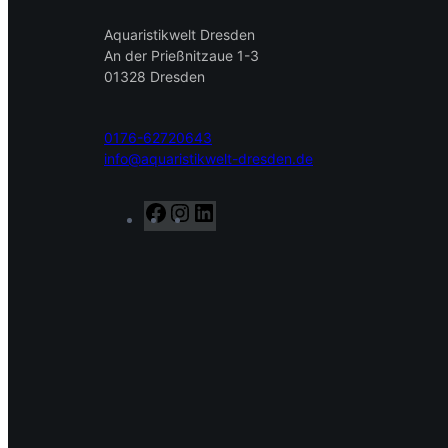
Aquaristikwelt Dresden
An der Prießnitzaue 1-3
01328 Dresden
0176-62720643
info@aquaristikwelt-dresden.de
F
I
L
a
n
i
c
s
n
e
t
k
b
a
e
o
g
d
o
r
I
k
a
n
m