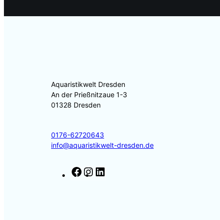
Aquaristikwelt Dresden
An der Prießnitzaue 1-3
01328 Dresden
0176-62720643
info@aquaristikwelt-dresden.de
F
I
L
a
n
i
c
s
n
e
t
k
b
a
e