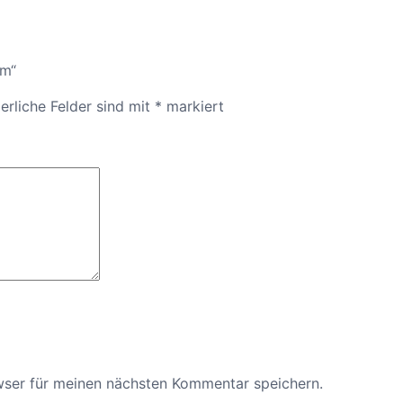
a
t
S
cm“
p
a
erliche Felder sind mit
*
markiert
t
e
l
3
2
c
m
M
e
n
g
e
wser für meinen nächsten Kommentar speichern.