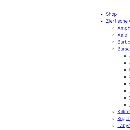
Shop
Zierfische
Amph
Aale
Barb
Barsc
Killif
Kugel
Labyr