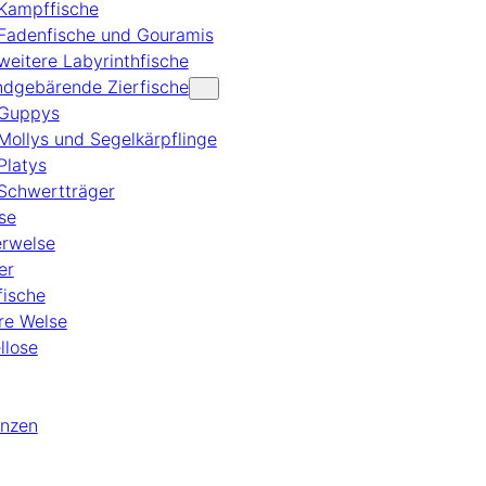
Kampffische
Fadenfische und Gouramis
weitere Labyrinthfische
dgebärende Zierfische
Guppys
Mollys und Segelkärpflinge
Platys
Schwertträger
se
rwelse
er
fische
re Welse
llose
anzen