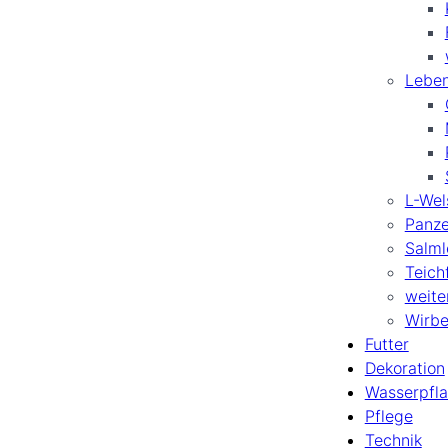
Leben
L-Wel
Panze
Salml
Teich
weite
Wirbe
Futter
Dekoration
Wasserpfl
Pflege
Technik