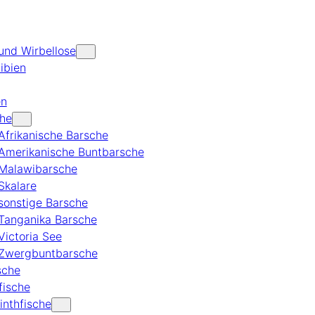
 und Wirbellose
ibien
en
he
Afrikanische Barsche
Amerikanische Buntbarsche
Malawibarsche
Skalare
sonstige Barsche
Tanganika Barsche
Victoria See
Zwergbuntbarsche
ische
fische
inthfische