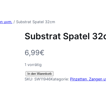
en uvm.
/ Substrat Spatel 32cm
Substrat Spatel 3
6,99
€
1 vorrätig
S
In den Warenkorb
SKU:
SW11946
Kategorie:
Pinzetten, Zangen 
u
b
s
t
r