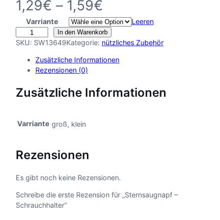
P
1,29
€
–
1,59
€
Varriante
r
Leeren
S
In den Warenkorb
t
e
SKU:
SW13649
Kategorie:
nützliches Zubehör
e
Zusätzliche Informationen
r
i
Rezensionen (0)
n
s
s
Zusätzliche Informationen
a
u
s
g
Varriante
groß, klein
n
p
a
p
a
Rezensionen
f
–
n
S
Es gibt noch keine Rezensionen.
c
n
Schreibe die erste Rezension für „Sternsaugnapf –
h
Schrauchhalter“
r
e
a