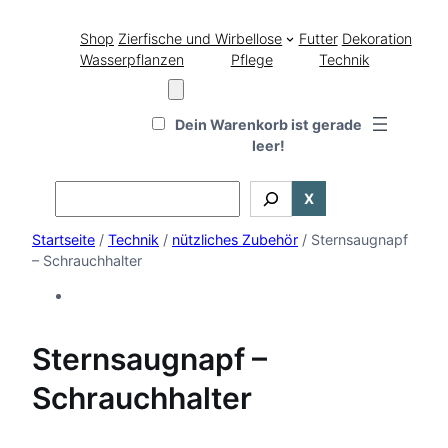
Shop
Zierfische und Wirbellose
Futter
Dekoration
Wasserpflanzen
Pflege
Technik
Dein Warenkorb ist gerade
leer!
Search
X
Startseite
/
Technik
/
nützliches Zubehör
/ Sternsaugnapf
– Schrauchhalter
Sternsaugnapf –
Schrauchhalter