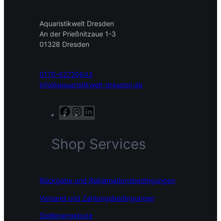
Aquaristikwelt Dresden
An der Prießnitzaue 1-3
01328 Dresden
0176-62720643
info@aquaristikwelt-dresden.de
F
I
L
a
n
i
c
s
n
Shop Services
e
t
k
b
a
e
o
g
d
o
r
I
Rückgabe und Reklamationsbedingungen
k
a
n
m
Versand und Zahlungsbedingungen
Stellenangebote