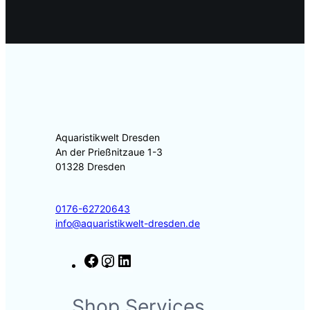
Aquaristikwelt Dresden
An der Prießnitzaue 1-3
01328 Dresden
0176-62720643
info@aquaristikwelt-dresden.de
F
I
L
a
n
i
c
s
n
Shop Services
e
t
k