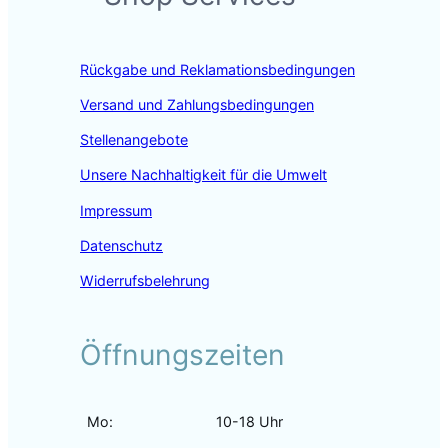
b
a
e
o
g
d
o
r
I
Rückgabe und Reklamationsbedingungen
k
a
n
m
Versand und Zahlungsbedingungen
Stellenangebote
Unsere Nachhaltigkeit für die Umwelt
Impressum
Datenschutz
Widerrufsbelehrung
Öffnungszeiten
Mo:
10-18 Uhr