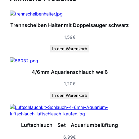
5
9
Trennscheiben Halter mit Doppelsauger schwarz
€
1,59
€
In den Warenkorb
4/6mm Aquarienschlauch weiß
1,20
€
In den Warenkorb
Luftschlauch – Set – Aquariumbelüftung
6,99
€