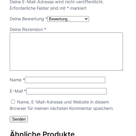
Deine E-Mail-Adresse wird nicht veröffentlicht.
u
:
Erforderliche Felder sind mit
*
markiert
c
h
1
Deine Bewertung
*
h
Deine Rezension
*
a
,
l
t
2
e
r
9
M
e
€
n
Name
*
g
b
e
E-Mail
*
i
Name, E-Mail-Adresse und Website in diesem
s
Browser für meinen nächsten Kommentar speichern.
1
,
Ähnliche Produkte