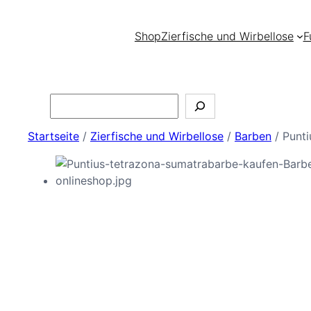
Shop
Zierfische und Wirbellose
F
Search
Startseite
/
Zierfische und Wirbellose
/
Barben
/ Punti