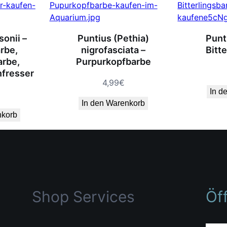
sonii –
Puntius (Pethia)
Punti
rbe,
nigrofasciata –
Bitt
arbe,
Purpurkopfbarbe
nfresser
4,99
€
In d
In den Warenkorb
nkorb
Shop Services
Öf