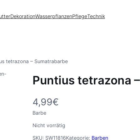
utter
Dekoration
Wasserpflanzen
Pflege
Technik
us tetrazona – Sumatrabarbe
Puntius tetrazona 
4,99
€
Barbe
Nicht vorrätig
SKU:
SW11816
Kategorie:
Barben