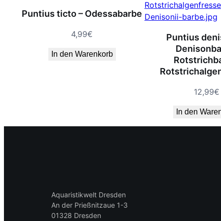
Puntius ticto – Odessabarbe
4,99
€
Puntius deni
Denisonba
In den Warenkorb
Rotstrichb
Rotstrichalge
12,99
€
In den Ware
Aquaristikwelt Dresden
An der Prießnitzaue 1-3
01328 Dresden