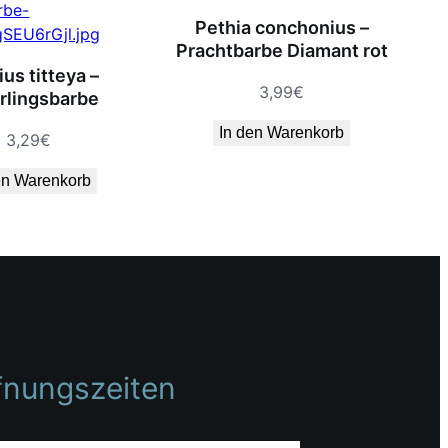
Pethia conchonius –
Prachtbarbe Diamant rot
us titteya –
3,99
€
erlingsbarbe
In den Warenkorb
3,29
€
en Warenkorb
fnungszeiten