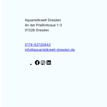
Aquaristikwelt Dresden
An der Prießnitzaue 1-3
01328 Dresden
0176-62720643
info@aquaristikwelt-dresden.de
F
I
L
a
n
i
c
s
n
e
t
k
b
a
e
o
g
d
o
r
I
k
a
n