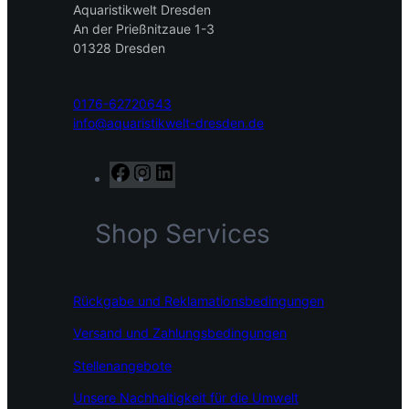
Aquaristikwelt Dresden
An der Prießnitzaue 1-3
01328 Dresden
0176-62720643
info@aquaristikwelt-dresden.de
F
I
L
a
n
i
c
s
n
Shop Services
e
t
k
b
a
e
o
g
d
o
r
I
Rückgabe und Reklamationsbedingungen
k
a
n
m
Versand und Zahlungsbedingungen
Stellenangebote
Unsere Nachhaltigkeit für die Umwelt