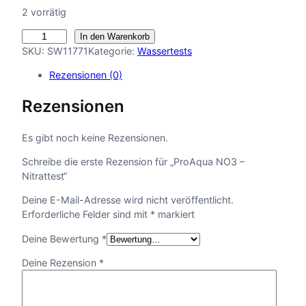
2 vorrätig
P
In den Warenkorb
r
SKU:
SW11771
Kategorie:
Wassertests
o
Rezensionen (0)
A
q
Rezensionen
u
a
N
Es gibt noch keine Rezensionen.
O
Schreibe die erste Rezension für „ProAqua NO3 –
3
Nitrattest“
–
N
Deine E-Mail-Adresse wird nicht veröffentlicht.
i
Erforderliche Felder sind mit
*
markiert
t
r
Deine Bewertung
*
a
Deine Rezension
*
t
t
e