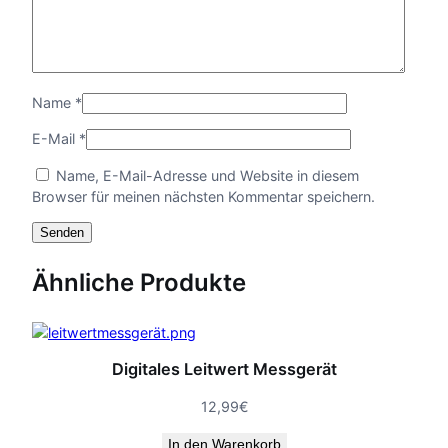
s
t
M
e
n
Name
*
g
e
E-Mail
*
Name, E-Mail-Adresse und Website in diesem
Browser für meinen nächsten Kommentar speichern.
Ähnliche Produkte
Digitales Leitwert Messgerät
12,99
€
In den Warenkorb