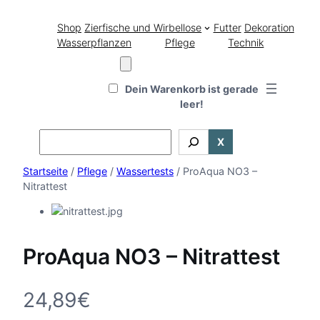
Shop
Zierfische und Wirbellose
Futter
Dekoration
Wasserpflanzen
Pflege
Technik
Dein Warenkorb ist gerade
leer!
Search
X
Startseite
/
Pflege
/
Wassertests
/ ProAqua NO3 –
Nitrattest
ProAqua NO3 – Nitrattest
24,89
€