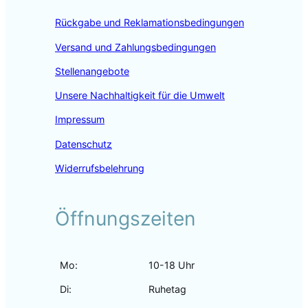
o
r
I
Rückgabe und Reklamationsbedingungen
k
a
n
m
Versand und Zahlungsbedingungen
Stellenangebote
Unsere Nachhaltigkeit für die Umwelt
Impressum
Datenschutz
Widerrufsbelehrung
Öffnungszeiten
Mo:
10-18 Uhr
Di:
Ruhetag