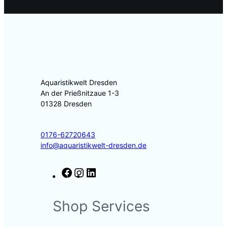
Aquaristikwelt Dresden
An der Prießnitzaue 1-3
01328 Dresden
0176-62720643
info@aquaristikwelt-dresden.de
F
I
L
a
n
i
c
s
n
Shop Services
e
t
k
b
a
e
o
g
d