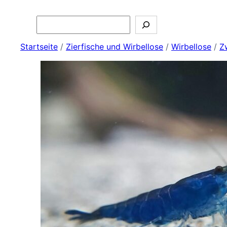
Search
Startseite
/
Zierfische und Wirbellose
/
Wirbellose
/
Z