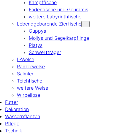
Kampffische
Fadenfische und Gouramis
weitere Labyrinthfische
Lebendgebärende Zierfische
Guppys
Mollys und Segelkärpflinge
Platys
Schwertträger
L-Welse
Panzerwelse
Salmler
Teichfische
weitere Welse
Wirbellose
Futter
Dekoration
Wasserpflanzen
Pflege
Technik