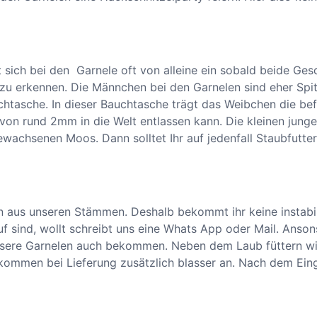
 sich bei den Garnele oft von alleine ein sobald beide Ges
 zu erkennen. Die Männchen bei den Garnelen sind eher Sp
tasche. In dieser Bauchtasche trägt das Weibchen die befr
 von rund 2mm in die Welt entlassen kann. Die kleinen jung
ewachsenen Moos. Dann solltet Ihr auf jedenfall Staubfutte
aus unseren Stämmen. Deshalb bekommt ihr keine instabile
uf sind, wollt schreibt uns eine Whats App oder Mail. Anso
unsere Garnelen auch bekommen. Neben dem Laub füttern wir
d kommen bei Lieferung zusätzlich blasser an. Nach dem Ei