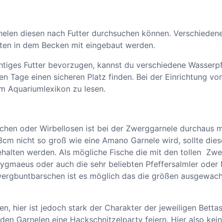
a
n
rnelen diesen nach Futter durchsuchen können. Verschieden
g
lten in dem Becken mit eingebaut werden.
e
R
ichtiges Futter bevorzugen, kannst du verschiedene Wasser
i
en Tage einen sicheren Platz finden. Bei der Einrichtung 
l
em Aquariumlexikon zu lesen.
i
M
e
chen oder Wirbellosen ist bei der Zwerggarnele durchaus mö
n
cm nicht so groß wie eine Amano Garnele wird, sollte diese
g
alten werden. Als mögliche Fische die mit den tollen Zw
e
ygmaeus oder auch die sehr beliebten Pfeffersalmler oder 
Zwergbuntbarschen ist es möglich das die größen ausgewac
, hier ist jedoch stark der Charakter der jeweiligen Betta
 den Garnelen eine Hackschnitzelparty feiern. Hier also kei