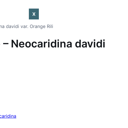
X
a davidi var. Orange Rili
 – Neocaridina davidi
aridina