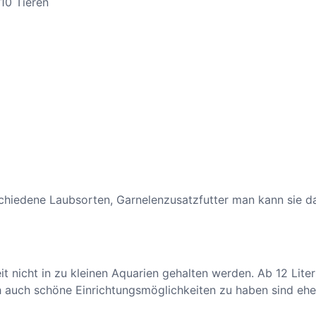
ieren
a
r
i
d
i
n
a
d
a
v
i
d
chiedene Laubsorten, Garnelenzusatzfutter man kann sie d
i
v
a
r
it nicht in zu kleinen Aquarien gehalten werden. Ab 12 Lit
.
 auch schöne Einrichtungsmöglichkeiten zu haben sind ehe
O
r