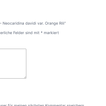
– Neocaridina davidi var. Orange Rili“
erliche Felder sind mit
*
markiert
wser für meinen nächsten Kommentar speichern.