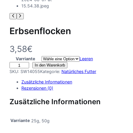
Erbsenflocken
3,58
€
Varriante
Leeren
E
In den Warenkorb
r
SKU:
SW14055
Kategorie:
Natürliches Futter
b
Zusätzliche Informationen
s
Rezensionen (0)
e
n
Zusätzliche Informationen
f
l
o
Varriante
25g, 50g
c
k