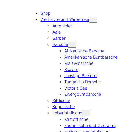
Shop
Zierfische und Wirbellose
Amphibien
Aale
Barben
Barsche
Afrikanische Barsche
Amerikanische Buntbarsche
Malawibarsche
Skalare
sonstige Barsche
Tanganika Barsche
Victoria See
Zwergbuntbarsche
Killifische
Kugelfische
Labyrinthfische
Kampffische
Fadenfische und Gouramis
weitere Labyrinthfische