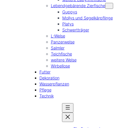
Lebendgebärende Zierfische
Guppys
Mollys und Segelkärpflinge
Platys
Schwertträger
L-Welse
Panzerwelse
Salmler
Teichfische
weitere Welse
Wirbellose
Futter
Dekoration
Wasserpflanzen
Pflege
Technik