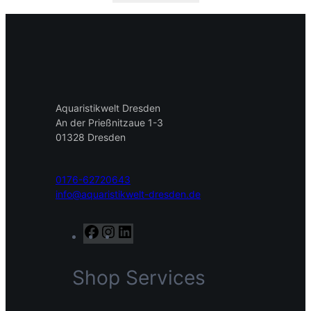
Aquaristikwelt Dresden
An der Prießnitzaue 1-3
01328 Dresden
0176-62720643
info@aquaristikwelt-dresden.de
F
I
L
a
n
i
c
s
n
Shop Services
e
t
k
b
a
e
o
g
d