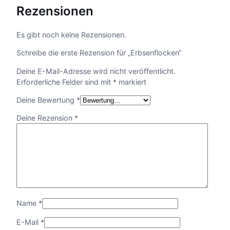
e
Rezensionen
n
M
e
Es gibt noch keine Rezensionen.
n
Schreibe die erste Rezension für „Erbsenflocken“
g
e
Deine E-Mail-Adresse wird nicht veröffentlicht.
Erforderliche Felder sind mit
*
markiert
Deine Bewertung
*
Deine Rezension
*
Name
*
E-Mail
*