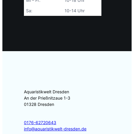
Mi – Fr:
10-18 Uhr
Sa:
10-14 Uhr
Aquaristikwelt Dresden
An der Prießnitzaue 1-3
01328 Dresden
0176-62720643
info@aquaristikwelt-dresden.de