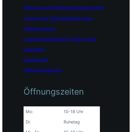
o
r
I
Rückgabe und Reklamationsbedingungen
k
a
n
m
Versand und Zahlungsbedingungen
Stellenangebote
Unsere Nachhaltigkeit für die Umwelt
Impressum
Datenschutz
Widerrufsbelehrung
Öffnungszeiten
Mo:
10-18 Uhr
Di:
Ruhetag