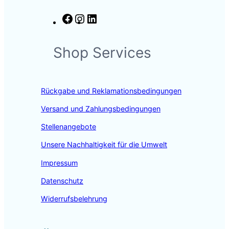
F
I
L
a
n
i
c
s
n
Shop Services
e
t
k
b
a
e
o
g
d
o
r
I
Rückgabe und Reklamationsbedingungen
k
a
n
m
Versand und Zahlungsbedingungen
Stellenangebote
Unsere Nachhaltigkeit für die Umwelt
Impressum
Datenschutz
Widerrufsbelehrung