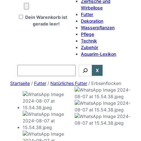
Zierfische und
Wirbellose
Futter
Dein Warenkorb ist
Dekoration
gerade leer!
Wasserpflanzen
Pflege
Technik
Zubehör
Aquarim-Lexikon
Search
X
Startseite
/
Futter
/
Natürliches Futter
/ Erbsenflocken