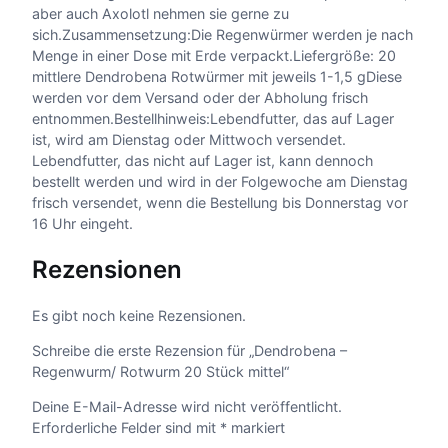
c
aber auch Axolotl nehmen sie gerne zu
k
sich.Zusammensetzung:Die Regenwürmer werden je nach
m
Menge in einer Dose mit Erde verpackt.Liefergröße: 20
i
mittlere Dendrobena Rotwürmer mit jeweils 1-1,5 gDiese
t
werden vor dem Versand oder der Abholung frisch
t
entnommen.Bestellhinweis:Lebendfutter, das auf Lager
e
ist, wird am Dienstag oder Mittwoch versendet.
l
Lebendfutter, das nicht auf Lager ist, kann dennoch
M
bestellt werden und wird in der Folgewoche am Dienstag
e
frisch versendet, wenn die Bestellung bis Donnerstag vor
n
16 Uhr eingeht.
g
Rezensionen
e
Es gibt noch keine Rezensionen.
Schreibe die erste Rezension für „Dendrobena –
Regenwurm/ Rotwurm 20 Stück mittel“
Deine E-Mail-Adresse wird nicht veröffentlicht.
Erforderliche Felder sind mit
*
markiert