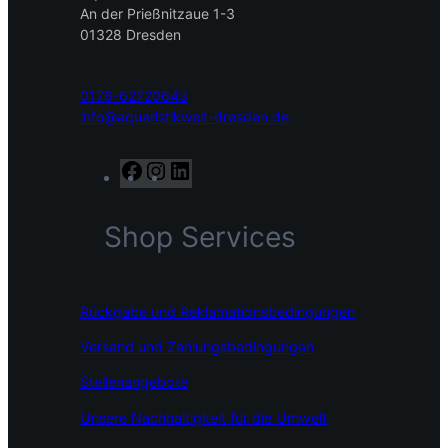
An der Prießnitzaue 1-3
01328 Dresden
0176-62720643
info@aquaristikwelt-dresden.de
F
I
L
a
n
i
c
s
n
Shop Services
e
t
k
b
a
e
o
g
d
o
r
I
Rückgabe und Reklamationsbedingungen
k
a
n
m
Versand und Zahlungsbedingungen
Stellenangebote
Unsere Nachhaltigkeit für die Umwelt