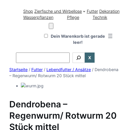
Shop
Zierfische und Wirbellose
Futter
Dekoration
Wasserpflanzen
Pflege
Technik
Dein Warenkorb ist gerade
leer!
Search
X
Startseite
/
Futter
/
Lebendfutter / Ansätze
/ Dendrobena
– Regenwurm/ Rotwurm 20 Stück mittel
Dendrobena –
Regenwurm/ Rotwurm 20
Stück mittel