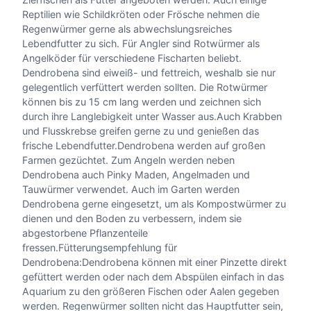
e
Reptilien wie Schildkröten oder Frösche nehmen die
g
Regenwürmer gerne als abwechslungsreiches
e
Lebendfutter zu sich. Für Angler sind Rotwürmer als
n
Angelköder für verschiedene Fischarten beliebt.
w
Dendrobena sind eiweiß- und fettreich, weshalb sie nur
u
gelegentlich verfüttert werden sollten. Die Rotwürmer
r
können bis zu 15 cm lang werden und zeichnen sich
m
durch ihre Langlebigkeit unter Wasser aus.Auch Krabben
/
und Flusskrebse greifen gerne zu und genießen das
R
frische Lebendfutter.Dendrobena werden auf großen
o
Farmen gezüchtet. Zum Angeln werden neben
t
Dendrobena auch Pinky Maden, Angelmaden und
w
Tauwürmer verwendet. Auch im Garten werden
u
Dendrobena gerne eingesetzt, um als Kompostwürmer zu
r
dienen und den Boden zu verbessern, indem sie
m
abgestorbene Pflanzenteile
2
fressen.Fütterungsempfehlung für
0
Dendrobena:Dendrobena können mit einer Pinzette direkt
S
gefüttert werden oder nach dem Abspülen einfach in das
t
Aquarium zu den größeren Fischen oder Aalen gegeben
ü
werden. Regenwürmer sollten nicht das Hauptfutter sein,