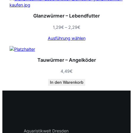
Glanzwürmer – Lebendfutter
Preisspanne:
1,29
€
–
2,29
€
1,29€
Ausführung wählen
bis
2,29€
Tauwürmer – Angelköder
4,49
€
In den Warenkorb
Aquaristikwelt Dresden