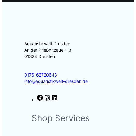
Aquaristikwelt Dresden
An der Prießnitzaue 1-3
01328 Dresden
0176-62720643
info@aquaristikwelt-dresden.de
F
I
L
a
n
i
c
s
n
Shop Services
e
t
k
b
a
e
o
g
d
o
r
I