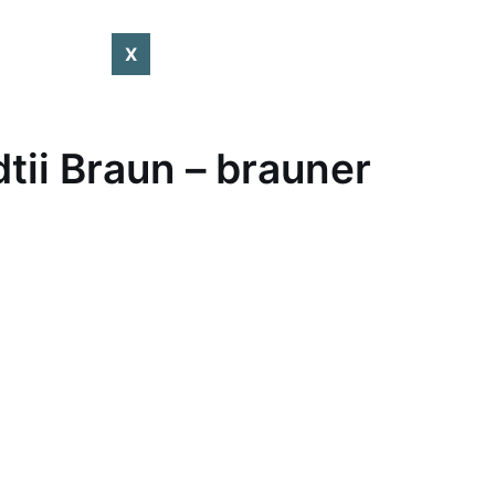
X
ii Braun – brauner