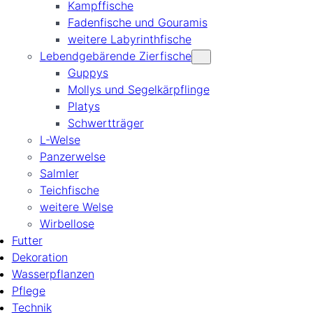
Kampffische
Fadenfische und Gouramis
weitere Labyrinthfische
Lebendgebärende Zierfische
Guppys
Mollys und Segelkärpflinge
Platys
Schwertträger
L-Welse
Panzerwelse
Salmler
Teichfische
weitere Welse
Wirbellose
Futter
Dekoration
Wasserpflanzen
Pflege
Technik