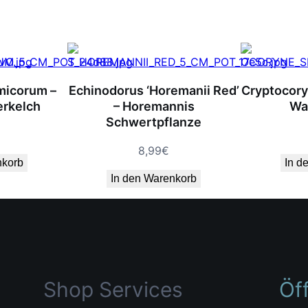
micorum –
Echinodorus ‘Horemanii Red’
Cryptocoryn
erkelch
– Horemannis
Wa
Schwertpflanze
8,99
€
nkorb
In d
In den Warenkorb
Shop Services
Öf