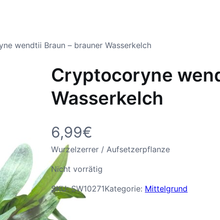
yne wendtii Braun – brauner Wasserkelch
Cryptocoryne wendt
Wasserkelch
6,99
€
Wurzelzerrer / Aufsetzerpflanze
Nicht vorrätig
SKU:
SW10271
Kategorie:
Mittelgrund