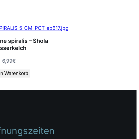
e spiralis – Shola
sserkelch
6,99
€
en Warenkorb
fnungszeiten