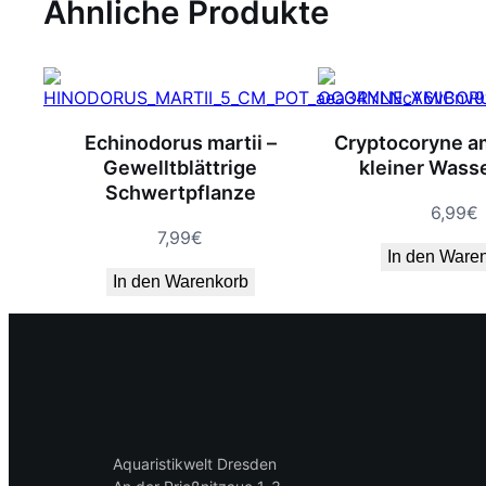
Ähnliche Produkte
Echinodorus martii –
Cryptocoryne a
Gewelltblättrige
kleiner Wass
Schwertpflanze
6,99
€
7,99
€
In den Ware
In den Warenkorb
Aquaristikwelt Dresden