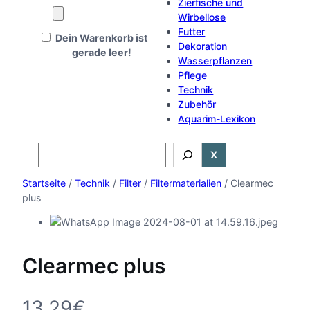
Zierfische und
Wirbellose
Futter
Dein Warenkorb ist
Dekoration
gerade leer!
Wasserpflanzen
Pflege
Technik
Zubehör
Aquarim-Lexikon
Search
X
Startseite
/
Technik
/
Filter
/
Filtermaterialien
/ Clearmec
plus
Clearmec plus
13,29
€