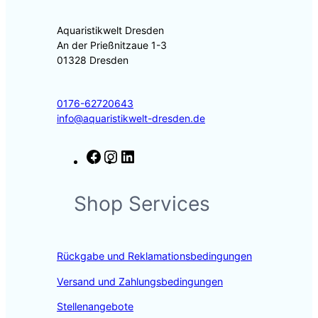
Aquaristikwelt Dresden
An der Prießnitzaue 1-3
01328 Dresden
0176-62720643
info@aquaristikwelt-dresden.de
F
I
L
a
n
i
c
s
n
Shop Services
e
t
k
b
a
e
o
g
d
o
r
I
Rückgabe und Reklamationsbedingungen
k
a
n
m
Versand und Zahlungsbedingungen
Stellenangebote