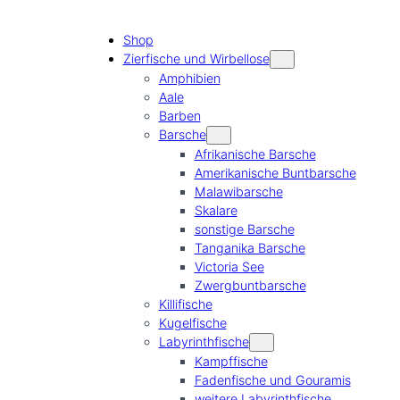
Shop
Zierfische und Wirbellose
Amphibien
Aale
Barben
Barsche
Afrikanische Barsche
Amerikanische Buntbarsche
Malawibarsche
Skalare
sonstige Barsche
Tanganika Barsche
Victoria See
Zwergbuntbarsche
Killifische
Kugelfische
Labyrinthfische
Kampffische
Fadenfische und Gouramis
weitere Labyrinthfische