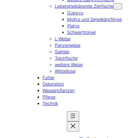
Lebendgebärende Zierfische
Guppys
Mollys und Segelkärpflinge
Platys
Schwertträger
L-Welse
Panzerwelse
Salmler
Teichfische
weitere Welse
Wirbellose
Futter
Dekoration
Wasserpflanzen
Pflege
Technik