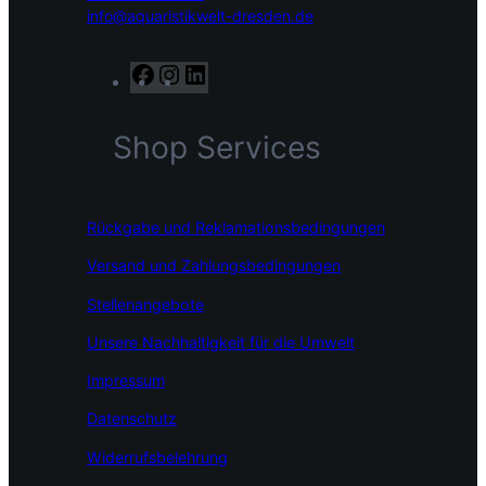
info@aquaristikwelt-dresden.de
F
I
L
a
n
i
c
s
n
Shop Services
e
t
k
b
a
e
o
g
d
o
r
I
Rückgabe und Reklamationsbedingungen
k
a
n
m
Versand und Zahlungsbedingungen
Stellenangebote
Unsere Nachhaltigkeit für die Umwelt
Impressum
Datenschutz
Widerrufsbelehrung