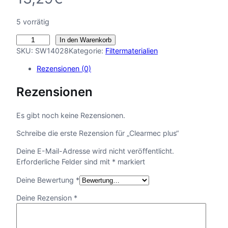
5 vorrätig
C
In den Warenkorb
l
SKU:
SW14028
Kategorie:
Filtermaterialien
e
Rezensionen (0)
a
r
Rezensionen
m
e
c
Es gibt noch keine Rezensionen.
p
Schreibe die erste Rezension für „Clearmec plus“
l
u
Deine E-Mail-Adresse wird nicht veröffentlicht.
s
Erforderliche Felder sind mit
*
markiert
M
e
Deine Bewertung
*
n
Deine Rezension
*
g
e