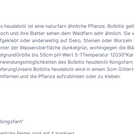
t
i
s
h
 heudelotii ist eine naturfarn ähnliche Pflanze. Bolbitis ge
e
hoch und ihre Blatter sehen dem Waldfarn sehr ähnlich. Sie
u
fgeklebt oder anderweitig auf Deko, Steinen oder Wurzeln 
d
 unter der Wasseroberfläche dunkelgrün, wohingegen die B
e
ttelgrundGröße bis 50cm pH-Wert 5-7Temperatur 12030°Ka
l
erwendungsmöglichkeiten des Bolbitis heudelotii Kongofar
o
erungUnsere Bolbitis heudelotii wird in einem 5cm Gittert
t
ntfernen und die Pflanze aufzubinden oder zu kleben.
i
i
-
K
o
n
 Kongofarn“
g
o
erliche Felder sind mit
*
markiert