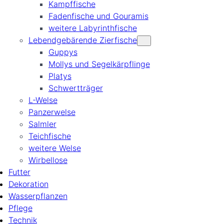
Kampffische
Fadenfische und Gouramis
weitere Labyrinthfische
Lebendgebärende Zierfische
Guppys
Mollys und Segelkärpflinge
Platys
Schwertträger
L-Welse
Panzerwelse
Salmler
Teichfische
weitere Welse
Wirbellose
Futter
Dekoration
Wasserpflanzen
Pflege
Technik