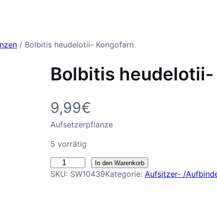
anzen
/ Bolbitis heudelotii- Kongofarn
Bolbitis heudelotii
9,99
€
Aufsetzerpflanze
5 vorrätig
B
In den Warenkorb
SKU:
SW10439
Kategorie:
Aufsitzer- /Aufbind
o
l
b
i