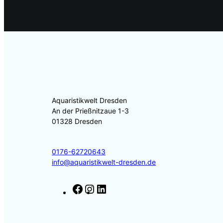
Aquaristikwelt Dresden
An der Prießnitzaue 1-3
01328 Dresden
0176-62720643
info@aquaristikwelt-dresden.de
F
I
L
a
n
i
c
s
n