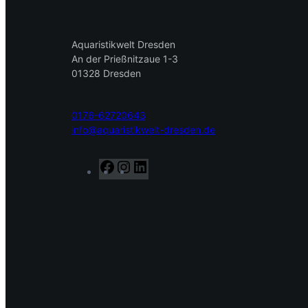
Aquaristikwelt Dresden
An der Prießnitzaue 1-3
01328 Dresden
0176-62720643
info@aquaristikwelt-dresden.de
F
I
L
a
n
i
c
s
n
e
t
k
b
a
e
o
g
d
o
r
I
k
a
n
m