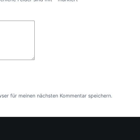
f
a
r
n
M
e
n
g
e
wser für meinen nächsten Kommentar speichern.