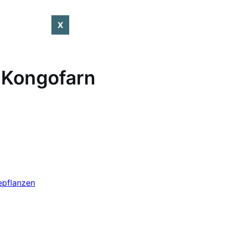
X
- Kongofarn
epflanzen