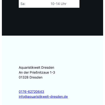
Sa:
10-14 Uhr
Aquaristikwelt Dresden
An der Prießnitzaue 1-3
01328 Dresden
0176-62720643
info@aquaristikwelt-dresden.de