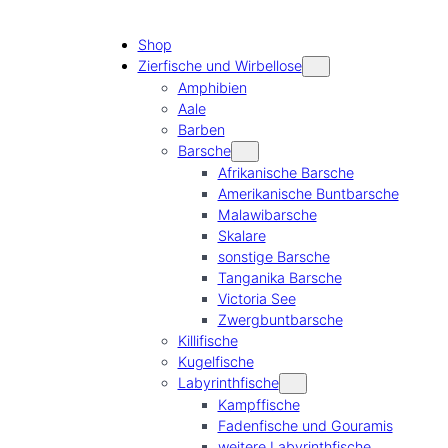
Shop
Zierfische und Wirbellose
Amphibien
Aale
Barben
Barsche
Afrikanische Barsche
Amerikanische Buntbarsche
Malawibarsche
Skalare
sonstige Barsche
Tanganika Barsche
Victoria See
Zwergbuntbarsche
Killifische
Kugelfische
Labyrinthfische
Kampffische
Fadenfische und Gouramis
weitere Labyrinthfische