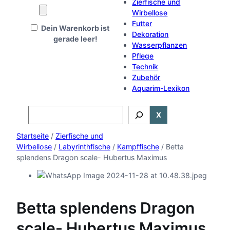
Zierfische und
Wirbellose
Futter
Dein Warenkorb ist
Dekoration
gerade leer!
Wasserpflanzen
Pflege
Technik
Zubehör
Aquarim-Lexikon
Search
X
Startseite
/
Zierfische und
Wirbellose
/
Labyrinthfische
/
Kampffische
/ Betta
splendens Dragon scale- Hubertus Maximus
Betta splendens Dragon
scale- Hubertus Maximus