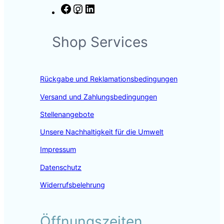
F
I
L
a
n
i
c
s
n
Shop Services
e
t
k
b
a
e
o
g
d
o
r
I
Rückgabe und Reklamationsbedingungen
k
a
n
m
Versand und Zahlungsbedingungen
Stellenangebote
Unsere Nachhaltigkeit für die Umwelt
Impressum
Datenschutz
Widerrufsbelehrung
Öffnungszeiten