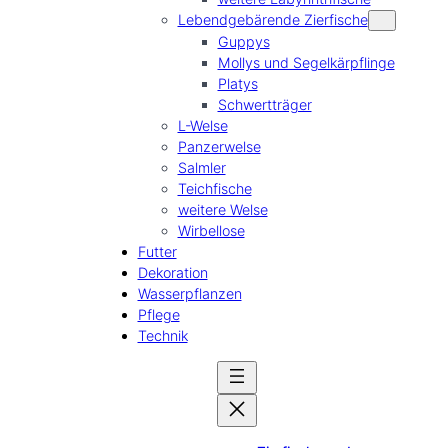
Lebendgebärende Zierfische
Guppys
Mollys und Segelkärpflinge
Platys
Schwertträger
L-Welse
Panzerwelse
Salmler
Teichfische
weitere Welse
Wirbellose
Futter
Dekoration
Wasserpflanzen
Pflege
Technik