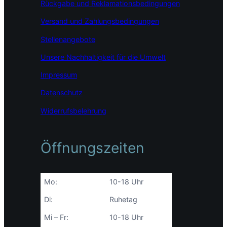
Rückgabe und Reklamationsbedingungen
k
a
n
m
Versand und Zahlungsbedingungen
Stellenangebote
Unsere Nachhaltigkeit für die Umwelt
Impressum
Datenschutz
Widerrufsbelehrung
Öffnungszeiten
Mo:
10-18 Uhr
Di:
Ruhetag
Mi – Fr:
10-18 Uhr