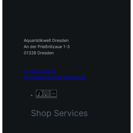
Aquaristikwelt Dresden
An der Prießnitzaue 1-3
01328 Dresden
0176-62720643
info@aquaristikwelt-dresden.de
F
I
L
a
n
i
c
s
n
Shop Services
e
t
k
b
a
e
o
g
d
o
r
I