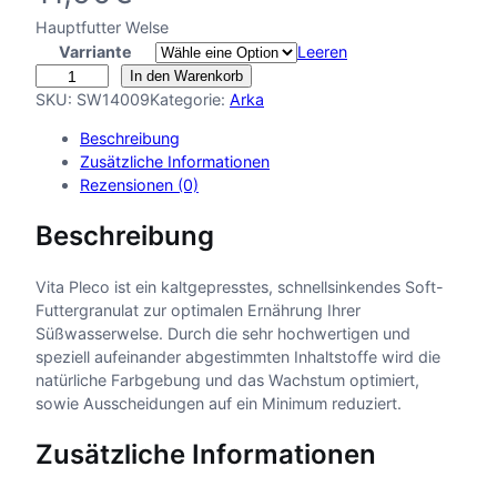
Hauptfutter Welse
Varriante
Leeren
A
In den Warenkorb
r
SKU:
SW14009
Kategorie:
Arka
k
Beschreibung
a
Zusätzliche Informationen
V
Rezensionen (0)
i
t
Beschreibung
a
P
l
Vita Pleco ist ein kaltgepresstes, schnellsinkendes Soft-
e
Futtergranulat zur optimalen Ernährung Ihrer
c
Süßwasserwelse. Durch die sehr hochwertigen und
o
speziell aufeinander abgestimmten Inhaltstoffe wird die
M
natürliche Farbgebung und das Wachstum optimiert,
e
sowie Ausscheidungen auf ein Minimum reduziert.
n
Zusätzliche Informationen
g
e