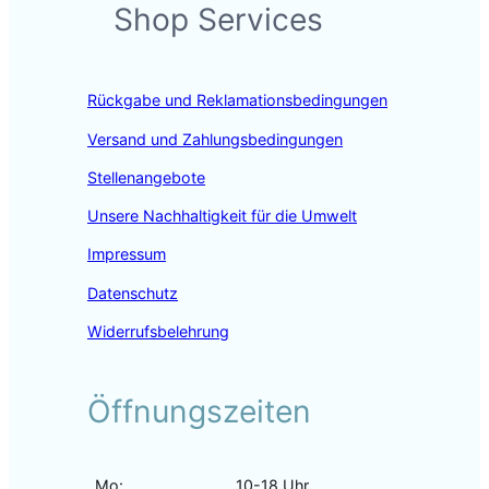
Shop Services
e
t
k
b
a
e
o
g
d
o
r
I
Rückgabe und Reklamationsbedingungen
k
a
n
m
Versand und Zahlungsbedingungen
Stellenangebote
Unsere Nachhaltigkeit für die Umwelt
Impressum
Datenschutz
Widerrufsbelehrung
Öffnungszeiten
Mo:
10-18 Uhr