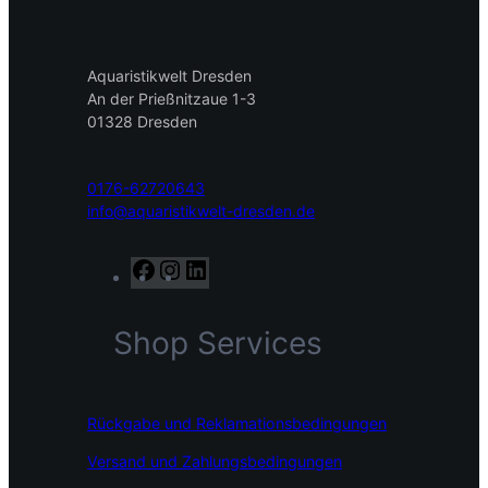
Aquaristikwelt Dresden
An der Prießnitzaue 1-3
01328 Dresden
0176-62720643
info@aquaristikwelt-dresden.de
F
I
L
a
n
i
c
s
n
Shop Services
e
t
k
b
a
e
o
g
d
o
r
I
Rückgabe und Reklamationsbedingungen
k
a
n
m
Versand und Zahlungsbedingungen