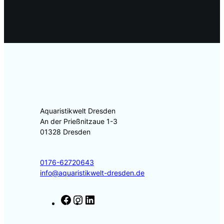
Aquaristikwelt Dresden
An der Prießnitzaue 1-3
01328 Dresden
0176-62720643
info@aquaristikwelt-dresden.de
F
I
L
a
n
i
c
s
n