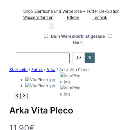
Shop
Zierfische und Wirbellose
Futter
Dekoration
Wasserpflanzen
Pflege
Technik
Dein Warenkorb ist gerade
leer!
Search
X
Startseite
/
Futter
/
Arka
/ Arka Vita Pleco
Arka Vita Pleco
11,90
€