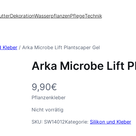
utter
Dekoration
Wasserpflanzen
Pflege
Technik
d Kleber
/ Arka Microbe Lift Plantscaper Gel
Arka Microbe Lift 
9,90
€
Pflanzenkleber
Nicht vorrätig
SKU:
SW14012
Kategorie:
Silikon und Kleber