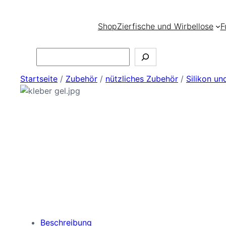
Shop
Zierfische und Wirbellose
F
Search
Startseite
/
Zubehör
/
nützliches Zubehör
/
Silikon un
Beschreibung