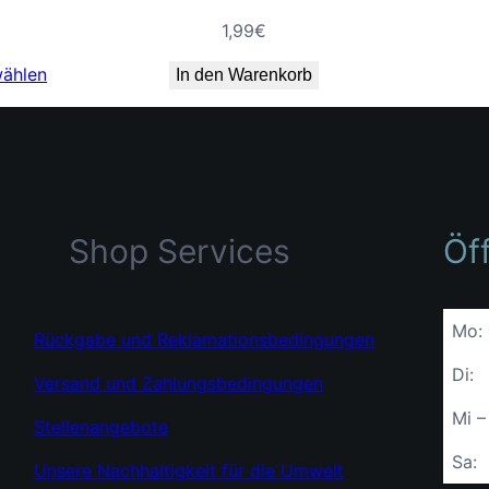
1,99
€
wählen
In den Warenkorb
Shop Services
Öf
Mo:
Rückgabe und Reklamationsbedingungen
Di:
Versand und Zahlungsbedingungen
Mi –
Stellenangebote
Sa:
Unsere Nachhaltigkeit für die Umwelt