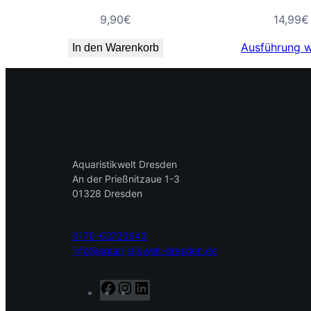
9,90
€
14,99
€
Ausführung 
In den Warenkorb
Aquaristikwelt Dresden
An der Prießnitzaue 1-3
01328 Dresden
0176-62720643
info@aquaristikwelt-dresden.de
F
I
L
a
n
i