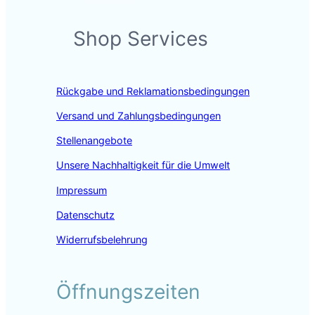
a
n
i
c
s
n
Shop Services
e
t
k
b
a
e
o
g
d
o
r
I
Rückgabe und Reklamationsbedingungen
k
a
n
m
Versand und Zahlungsbedingungen
Stellenangebote
Unsere Nachhaltigkeit für die Umwelt
Impressum
Datenschutz
Widerrufsbelehrung
Öffnungszeiten