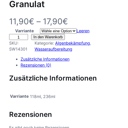
Granulat
P
11,90
€
–
17,90
€
Varriante
r
Leeren
A
In den Warenkorb
r
e
SKU:
Kategorie:
Algenbekämpfung
, 
k
SW14301
Wasseraufbereitung
a
i
Zusätzliche Informationen
M
Rezensionen (0)
i
s
c
Zusätzliche Informationen
r
s
o
b
p
Varriante
118ml, 236ml
e
L
a
i
Rezensionen
f
n
t
P
Es gibt noch keine Rezensionen.