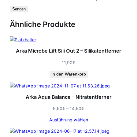
e
s
r
n
1
e
Ähnliche Produkte
r
7
G
r
,
a
Arka Microbe Lift Sili Out 2 – Silikatentferner
n
9
u
11,90
€
l
0
a
In den Warenkorb
t
€
M
e
Arka Aqua Balance – Nitratentferner
n
g
Preisspanne:
9,90
€
–
14,90
€
e
9,90€
Ausführung wählen
bis
14,90€