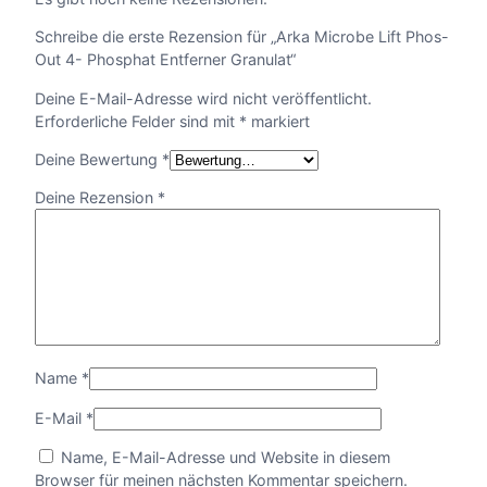
n
h
Schreibe die erste Rezension für „Arka Microbe Lift Phos-
o
e
Out 4- Phosphat Entferner Granulat“
s
-
:
Deine E-Mail-Adresse wird nicht veröffentlicht.
O
Erforderliche Felder sind mit
*
markiert
u
1
t
Deine Bewertung
*
4
1
Deine Rezension
*
-
P
,
h
o
9
s
p
0
h
a
€
Name
*
t
E
b
E-Mail
*
n
t
i
Name, E-Mail-Adresse und Website in diesem
f
Browser für meinen nächsten Kommentar speichern.