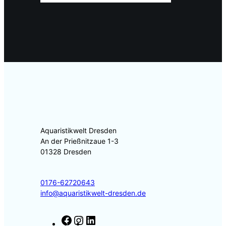
Aquaristikwelt Dresden
An der Prießnitzaue 1-3
01328 Dresden
0176-62720643
info@aquaristikwelt-dresden.de
F
I
L