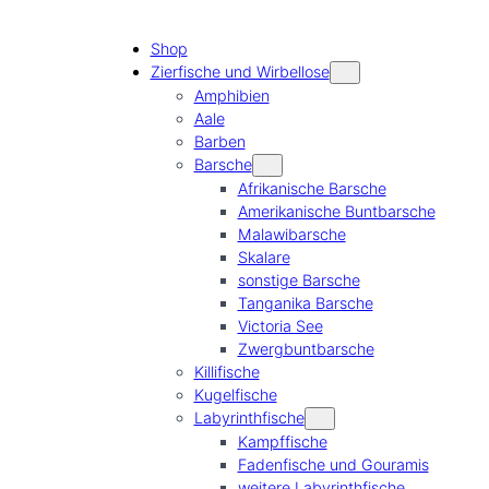
Shop
Zierfische und Wirbellose
Amphibien
Aale
Barben
Barsche
Afrikanische Barsche
Amerikanische Buntbarsche
Malawibarsche
Skalare
sonstige Barsche
Tanganika Barsche
Victoria See
Zwergbuntbarsche
Killifische
Kugelfische
Labyrinthfische
Kampffische
Fadenfische und Gouramis
weitere Labyrinthfische