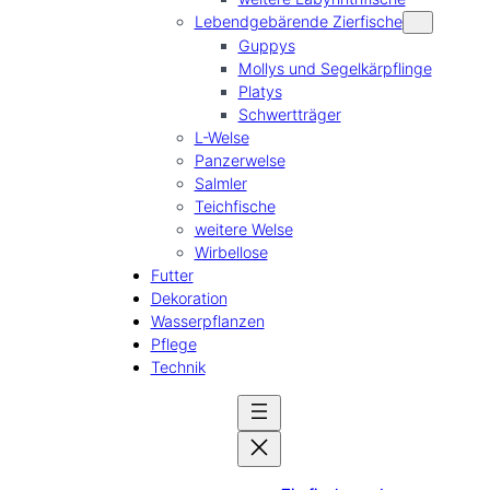
Lebendgebärende Zierfische
Guppys
Mollys und Segelkärpflinge
Platys
Schwertträger
L-Welse
Panzerwelse
Salmler
Teichfische
weitere Welse
Wirbellose
Futter
Dekoration
Wasserpflanzen
Pflege
Technik