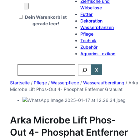
Zierfische und
Wirbellose
Futter
Dein Warenkorb ist
Dekoration
gerade leer!
Wasserpflanzen
Pflege
Technik
Zubehör
Aquarim-Lexikon
Search
X
Startseite
/
Pflege
/
Wasserpflege
/
Wasseraufbereitung
/ Arka
Microbe Lift Phos-Out 4- Phosphat Entferner Granulat
Arka Microbe Lift Phos-
Out 4- Phosphat Entferner