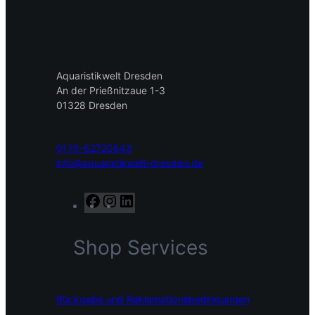
Aquaristikwelt Dresden
An der Prießnitzaue 1-3
01328 Dresden
0176-62720643
info@aquaristikwelt-dresden.de
F
I
L
a
n
i
c
s
n
Shop Services
e
t
k
b
a
e
o
g
d
o
r
I
Rückgabe und Reklamationsbedingungen
k
a
n