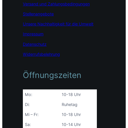
m
Versand und Zahlungsbedingungen
Stellenangebote
Unsere Nachhaltigkeit für die Umwelt
Impressum
Datenschutz
Widerrufsbelehrung
Öffnungszeiten
Mo:
10-18 Uhr
Di:
Ruhetag
Mi – Fr:
10-18 Uhr
Sa:
10-14 Uhr