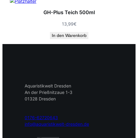
GH-Plus Teich 500ml
13,99
€
In den Warenkorb
Aquaristikwelt Dresden
An der Prießnitzaue 1-3
01328 Dresden
0176-62720643
info@aquaristikwelt-dresden.de