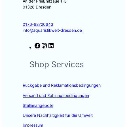
An der Prießnitzaue 1-3
01328 Dresden
0176-62720643
info@aquaristikwelt-dresden.de
F
I
L
a
n
i
c
s
n
Shop Services
e
t
k
b
a
e
o
g
d
o
r
I
Rückgabe und Reklamationsbedingungen
k
a
n
m
Versand und Zahlungsbedingungen
Stellenangebote
Unsere Nachhaltigkeit für die Umwelt
Impressum