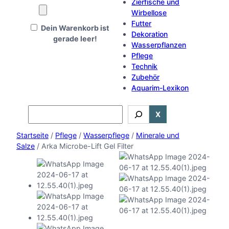
Zierfische und
Wirbellose
Futter
Dein Warenkorb ist
Dekoration
gerade leer!
Wasserpflanzen
Pflege
Technik
Zubehör
Aquarim-Lexikon
Search
X
Startseite
/
Pflege
/
Wasserpflege
/
Minerale und
Salze
/ Arka Microbe-Lift Gel Filter