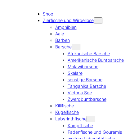
Shop
Zierfische und Wirbellose
Amphibien
Aale
Barben
Barsche
Afrikanische Barsche
Amerikanische Buntbarsche
Malawibarsche
Skalare
sonstige Barsche
Tanganika Barsche
Victoria See
Zwergbuntbarsche
Killifische
Kugelfische
Labyrinthfische
Kampffische
Fadenfische und Gouramis
weitere Labyrinthfische