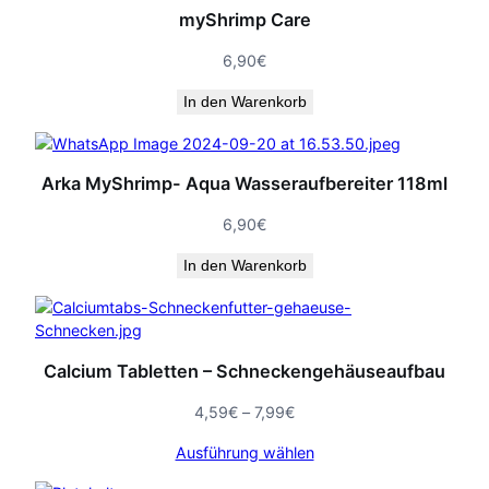
myShrimp Care
6,90
€
In den Warenkorb
Arka MyShrimp- Aqua Wasseraufbereiter 118ml
6,90
€
In den Warenkorb
Calcium Tabletten – Schneckengehäuseaufbau
Preisspanne:
4,59
€
–
7,99
€
4,59€
Ausführung wählen
bis
7,99€