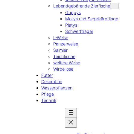
Lebendgebärende Zierfische
Guppys
Mollys und Segelkärpflinge
Platys
Schwertträger
L-Welse
Panzerwelse
Salmler
Teichfische
weitere Welse
Wirbellose
Futter
Dekoration
Wasserpflanzen
Pflege
Technik