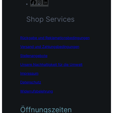
F
I
L
a
n
i
c
s
n
Shop Services
e
t
k
b
a
e
o
g
d
o
r
I
Rückgabe und Reklamationsbedingungen
k
a
n
m
Versand und Zahlungsbedingungen
Stellenangebote
Unsere Nachhaltigkeit für die Umwelt
Impressum
Datenschutz
Widerrufsbelehrung
Öffnungszeiten