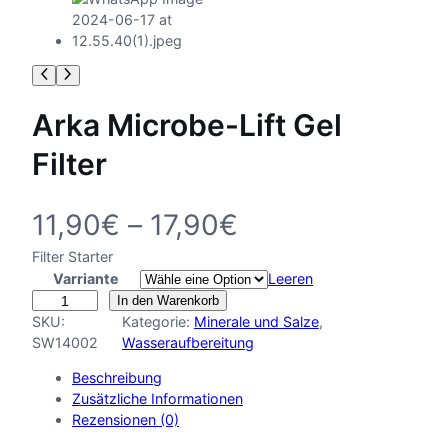
Arka Microbe-Lift Gel
Filter
P
11,90
€
–
17,90
€
Filter Starter
r
Varriante
Leeren
A
e
In den Warenkorb
r
SKU:
Kategorie:
Minerale und Salze
, 
k
i
SW14002
Wasseraufbereitung
a
Beschreibung
M
s
Zusätzliche Informationen
i
Rezensionen (0)
c
s
r