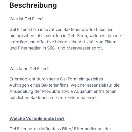
Beschreibung
o
p
b
e
a
Was ist Gel Filter?
-
Gel Filter ist ein innovatives Bakterienprodukt aus rein
L
n
biologischen Inhaltsstoffen in Gel- Form, welches für eine
i
sofortige und effektive biologische Aktivität von Filtern
f
n
und Filtermedien in Süß- und Meerwasser sorgt.
t
G
e
e
l
:
Was kann Gel Filter?
F
Er ermöglicht durch seine Gel Form ein gezieltes
i
1
Auftragen eines Bakterienfilms, welcher essenziell für die
l
Ansiedelung der Produkte sowie Aquarium enthaltenen
t
1
nützlichen Bakterien im Filter/ Filtermedien ist.
e
r
,
M
e
9
Welche Vorteile bietet es?
n
Gel Filter sorgt dafür, dass Filter/ Filtermedienbei der
g