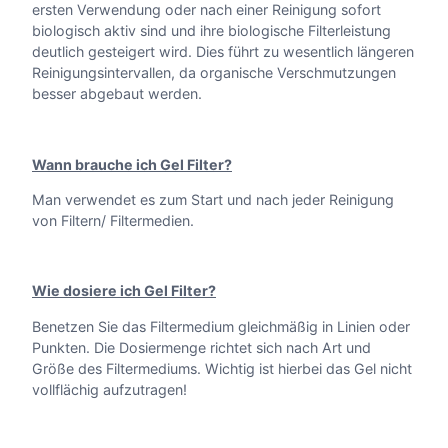
0
ersten Verwendung oder nach einer Reinigung sofort
e
biologisch aktiv sind und ihre biologische Filterleistung
€
deutlich gesteigert wird. Dies führt zu wesentlich längeren
Reinigungsintervallen, da organische Verschmutzungen
b
besser abgebaut werden.
i
s
Wann brauche ich Gel Filter?
Man verwendet es zum Start und nach jeder Reinigung
1
von Filtern/ Filtermedien.
7
,
Wie dosiere ich Gel Filter?
Benetzen Sie das Filtermedium gleichmäßig in Linien oder
9
Punkten. Die Dosiermenge richtet sich nach Art und
Größe des Filtermediums. Wichtig ist hierbei das Gel nicht
0
vollflächig aufzutragen!
€