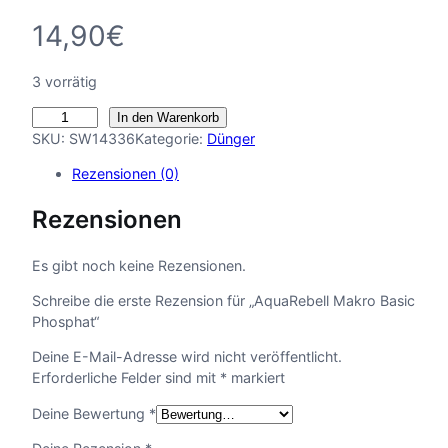
14,90
€
3 vorrätig
A
In den Warenkorb
q
SKU:
SW14336
Kategorie:
Dünger
u
Rezensionen (0)
a
R
Rezensionen
e
b
e
Es gibt noch keine Rezensionen.
l
Schreibe die erste Rezension für „AquaRebell Makro Basic
l
Phosphat“
M
a
Deine E-Mail-Adresse wird nicht veröffentlicht.
k
Erforderliche Felder sind mit
*
markiert
r
o
Deine Bewertung
*
B