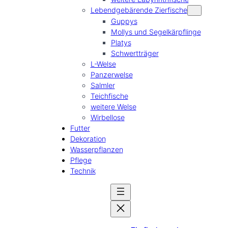
Lebendgebärende Zierfische
Guppys
Mollys und Segelkärpflinge
Platys
Schwertträger
L-Welse
Panzerwelse
Salmler
Teichfische
weitere Welse
Wirbellose
Futter
Dekoration
Wasserpflanzen
Pflege
Technik