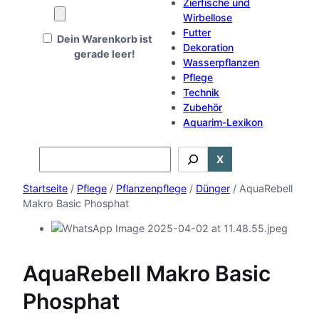
Zierfische und
Wirbellose
Futter
Dein Warenkorb ist
Dekoration
gerade leer!
Wasserpflanzen
Pflege
Technik
Zubehör
Aquarim-Lexikon
Search
X
Startseite
/
Pflege
/
Pflanzenpflege
/
Dünger
/ AquaRebell
Makro Basic Phosphat
AquaRebell Makro Basic
Phosphat