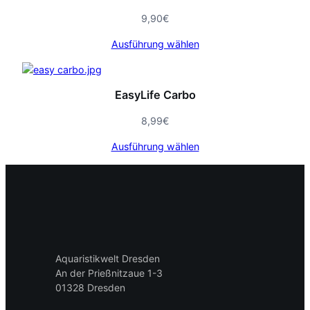
9,90
€
Ausführung wählen
EasyLife Carbo
8,99
€
Ausführung wählen
Aquaristikwelt Dresden
An der Prießnitzaue 1-3
01328 Dresden