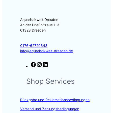
Aquaristikwelt Dresden
An der Prießnitzaue 1-3
01328 Dresden
0176-62720643
info@aquaristikwelt-dresden.de
F
I
L
a
n
i
c
s
n
Shop Services
e
t
k
b
a
e
o
g
d
o
r
I
Rückgabe und Reklamationsbedingungen
k
a
n
m
Versand und Zahlungsbedingungen