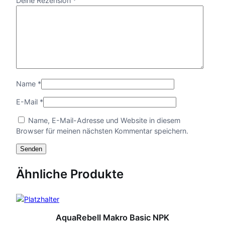
Deine Rezension
*
a
s
i
c
P
h
o
s
Name
*
p
h
E-Mail
*
a
t
Name, E-Mail-Adresse und Website in diesem
M
Browser für meinen nächsten Kommentar speichern.
e
n
g
e
Ähnliche Produkte
AquaRebell Makro Basic NPK