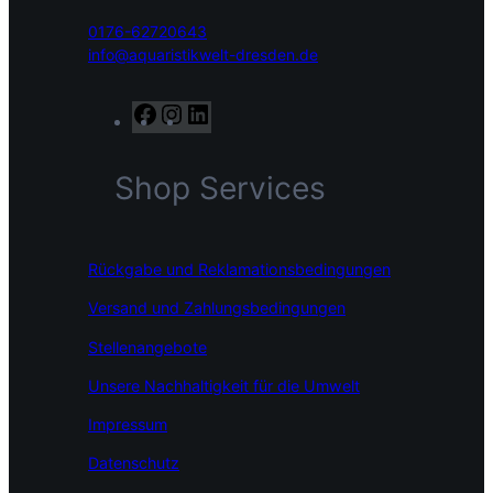
0176-62720643
info@aquaristikwelt-dresden.de
F
I
L
a
n
i
c
s
n
Shop Services
e
t
k
b
a
e
o
g
d
o
r
I
Rückgabe und Reklamationsbedingungen
k
a
n
m
Versand und Zahlungsbedingungen
Stellenangebote
Unsere Nachhaltigkeit für die Umwelt
Impressum
Datenschutz