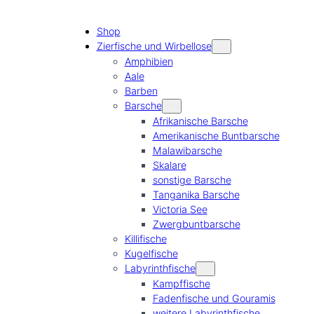
Shop
Zierfische und Wirbellose
Amphibien
Aale
Barben
Barsche
Afrikanische Barsche
Amerikanische Buntbarsche
Malawibarsche
Skalare
sonstige Barsche
Tanganika Barsche
Victoria See
Zwergbuntbarsche
Killifische
Kugelfische
Labyrinthfische
Kampffische
Fadenfische und Gouramis
weitere Labyrinthfische