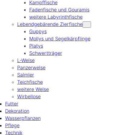
Kampffische
Fadenfische und Gouramis
weitere Labyrinthfische
Lebendgebärende Zierfische
Guppys
Mollys und Segelkärpflinge
Platys
Schwertträger
L-Welse
Panzerwelse
Salmler
Teichfische
weitere Welse
Wirbellose
Futter
Dekoration
Wasserpflanzen
Pflege
Technik