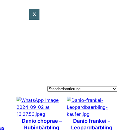
X
Danio choprae –
Danio frankei –
Rubinbärbling
Leopardbärbling
as