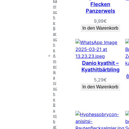
ka
Flecken
ni
Panzerwels
sc
h
9,99
€
e
In den Warenkorb
B
ar
sc
h
e
A
m
Danio kyathit –
er
Kyathitbärbling
ik
(
a
5,29
€
ni
In den Warenkorb
sc
h
e
B
u
nt
b
ar