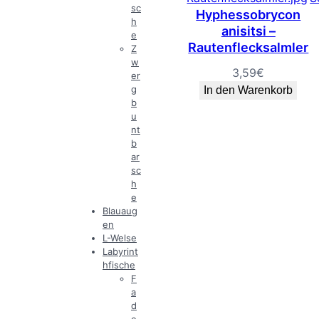
sc
Hyphessobrycon
h
anisitsi –
e
Rautenflecksalmler
Z
w
3,59
€
er
g
In den Warenkorb
b
u
nt
b
ar
sc
h
e
Blauaug
en
L-Welse
Labyrint
hfische
F
a
d