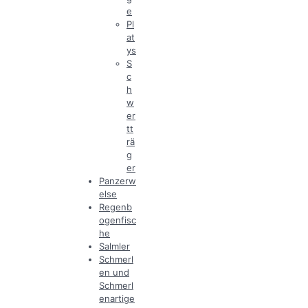
e
Pl
at
ys
S
c
h
w
er
tt
rä
g
er
Panzerw
else
Regenb
ogenfisc
he
Salmler
Schmerl
en und
Schmerl
enartige