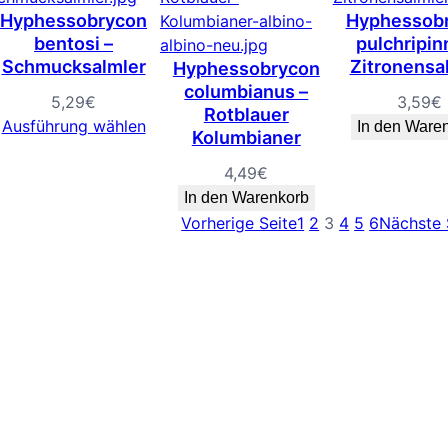
Hyphessobrycon
Hyphessob
bentosi –
pulchripin
Schmucksalmler
Zitronensa
Hyphessobrycon
columbianus –
5,29
€
3,59
€
Rotblauer
Ausführung wählen
In den Ware
Kolumbianer
4,49
€
In den Warenkorb
Vorherige Seite
1
2
3
4
5
6
Nächste 