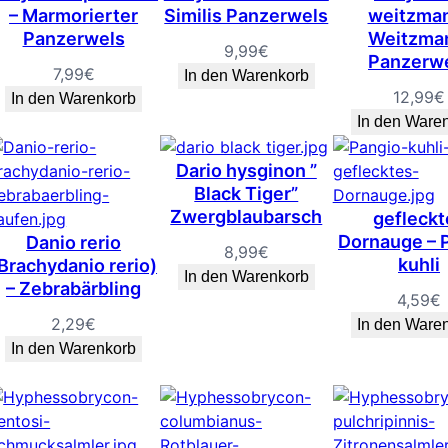
– Marmorierter
Similis Panzerwels
weitzman
Panzerwels
Weitzma
9,99
€
Panzerw
7,99
€
In den Warenkorb
12,99
€
In den Warenkorb
In den Ware
Dario hysginon ”
Black Tiger”
Zwergblaubarsch
gefleckt
Dornauge – 
Danio rerio
8,99
€
kuhli
Brachydanio rerio)
In den Warenkorb
– Zebrabärbling
4,59
€
2,29
€
In den Ware
In den Warenkorb