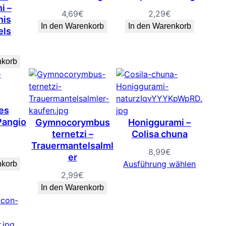
i –
4,69
€
2,29
€
nis
In den Warenkorb
In den Warenkorb
els
nkorb
es
Pangio
Gymnocorymbus
Honiggurami –
ternetzi –
Colisa chuna
Trauermantelsalml
8,99
€
er
Ausführung wählen
nkorb
2,99
€
In den Warenkorb