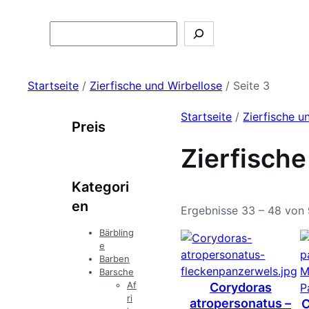
Search
Startseite
/
Zierfische und Wirbellose
/ Seite 3
Startseite
/
Zierfische u
Preis
Zierfische
Kategori
en
Ergebnisse 33 – 48 von
Bärbling
e
Barben
Barsche
Af
Corydoras
ri
atropersonatus –
C