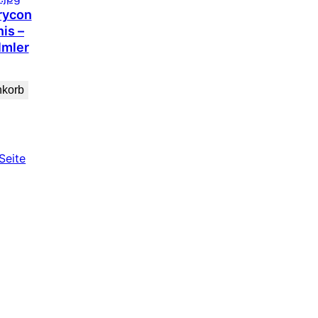
rycon
nis –
lmler
nkorb
Seite