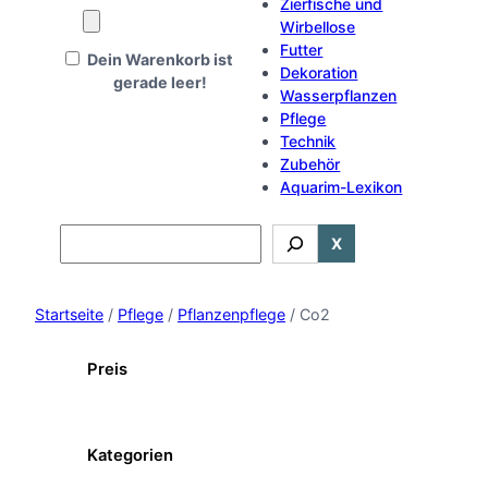
Zierfische und
Wirbellose
Futter
Dein Warenkorb ist
Dekoration
gerade leer!
Wasserpflanzen
Pflege
Technik
Zubehör
Aquarim-Lexikon
Search
X
Startseite
/
Pflege
/
Pflanzenpflege
/ Co2
Preis
Kategorien