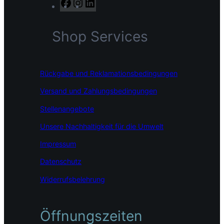
F
I
L
a
n
i
c
s
n
Shop Services
e
t
k
b
a
e
o
g
d
o
r
I
Rückgabe und Reklamationsbedingungen
k
a
n
m
Versand und Zahlungsbedingungen
Stellenangebote
Unsere Nachhaltigkeit für die Umwelt
Impressum
Datenschutz
Widerrufsbelehrung
Öffnungszeiten