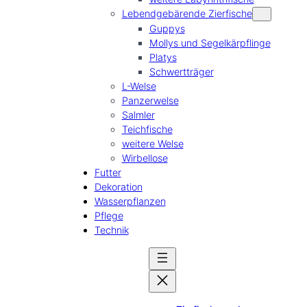
Lebendgebärende Zierfische
Guppys
Mollys und Segelkärpflinge
Platys
Schwertträger
L-Welse
Panzerwelse
Salmler
Teichfische
weitere Welse
Wirbellose
Futter
Dekoration
Wasserpflanzen
Pflege
Technik