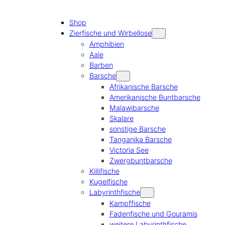
Shop
Zierfische und Wirbellose
Amphibien
Aale
Barben
Barsche
Afrikanische Barsche
Amerikanische Buntbarsche
Malawibarsche
Skalare
sonstige Barsche
Tanganika Barsche
Victoria See
Zwergbuntbarsche
Killifische
Kugelfische
Labyrinthfische
Kampffische
Fadenfische und Gouramis
weitere Labyrinthfische