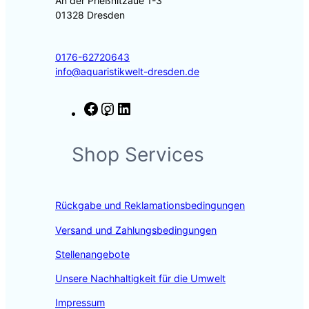
An der Prießnitzaue 1-3
01328 Dresden
0176-62720643
info@aquaristikwelt-dresden.de
F
I
L
a
n
i
c
s
n
Shop Services
e
t
k
b
a
e
o
g
d
o
r
I
Rückgabe und Reklamationsbedingungen
k
a
n
m
Versand und Zahlungsbedingungen
Stellenangebote
Unsere Nachhaltigkeit für die Umwelt
Impressum