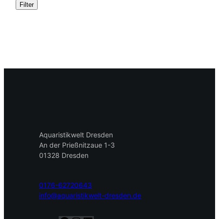
Filter
Aquaristikwelt Dresden
An der Prießnitzaue 1-3
01328 Dresden
0176-62720643
info@aquaristikwelt-dresden.de