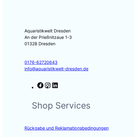
Aquaristikwelt Dresden
An der Prießnitzaue 1-3
01328 Dresden
0176-62720643
info@aquaristikwelt-dresden.de
F
I
L
a
n
i
c
s
n
Shop Services
e
t
k
b
a
e
o
g
d
o
r
I
Rückgabe und Reklamationsbedingungen
k
a
n
m