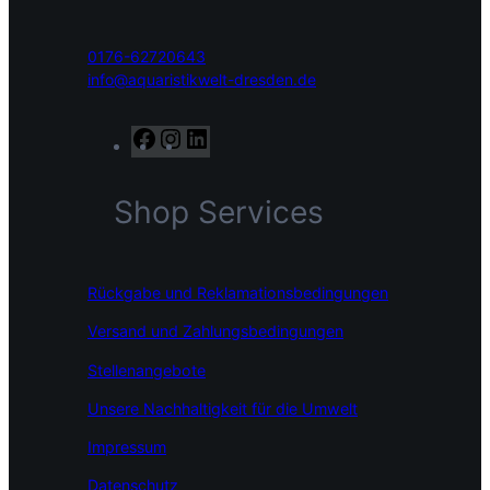
0176-62720643
info@aquaristikwelt-dresden.de
F
I
L
a
n
i
c
s
n
Shop Services
e
t
k
b
a
e
o
g
d
o
r
I
Rückgabe und Reklamationsbedingungen
k
a
n
m
Versand und Zahlungsbedingungen
Stellenangebote
Unsere Nachhaltigkeit für die Umwelt
Impressum
Datenschutz