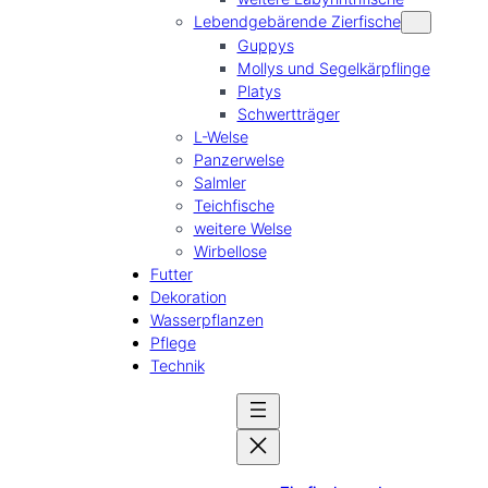
Lebendgebärende Zierfische
Guppys
Mollys und Segelkärpflinge
Platys
Schwertträger
L-Welse
Panzerwelse
Salmler
Teichfische
weitere Welse
Wirbellose
Futter
Dekoration
Wasserpflanzen
Pflege
Technik