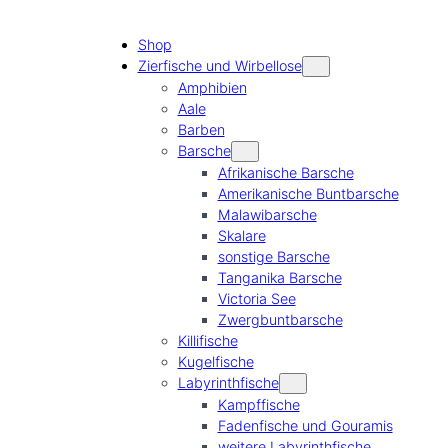
Shop
Zierfische und Wirbellose
Amphibien
Aale
Barben
Barsche
Afrikanische Barsche
Amerikanische Buntbarsche
Malawibarsche
Skalare
sonstige Barsche
Tanganika Barsche
Victoria See
Zwergbuntbarsche
Killifische
Kugelfische
Labyrinthfische
Kampffische
Fadenfische und Gouramis
weitere Labyrinthfische