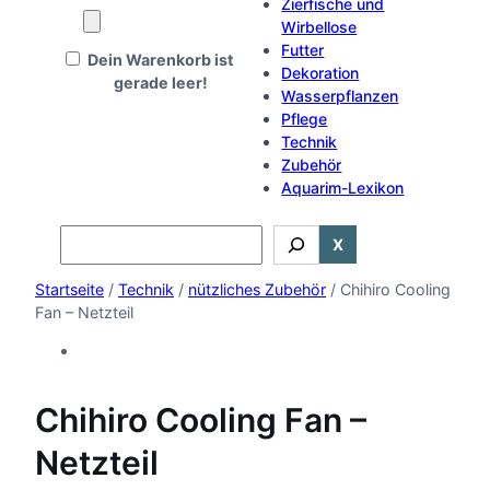
Zierfische und
Wirbellose
Futter
Dein Warenkorb ist
Dekoration
gerade leer!
Wasserpflanzen
Pflege
Technik
Zubehör
Aquarim-Lexikon
Search
X
Startseite
/
Technik
/
nützliches Zubehör
/ Chihiro Cooling
Fan – Netzteil
Chihiro Cooling Fan –
Netzteil