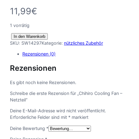
11,99
€
1 vorrätig
C
In den Warenkorb
h
SKU:
SW14297
Kategorie:
nützliches Zubehör
i
Rezensionen (0)
h
i
Rezensionen
r
o
C
Es gibt noch keine Rezensionen.
o
Schreibe die erste Rezension für „Chihiro Cooling Fan –
o
Netzteil“
l
i
Deine E-Mail-Adresse wird nicht veröffentlicht.
n
Erforderliche Felder sind mit
*
markiert
g
F
Deine Bewertung
*
a