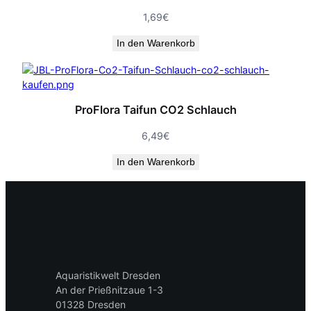
1,69
€
In den Warenkorb
ProFlora Taifun CO2 Schlauch
6,49
€
In den Warenkorb
Aquaristikwelt Dresden
An der Prießnitzaue 1-3
01328 Dresden