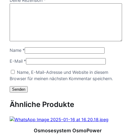
Deine Rezension
*
n
–
N
e
t
z
t
e
Name
*
i
l
E-Mail
*
M
e
Name, E-Mail-Adresse und Website in diesem
n
Browser für meinen nächsten Kommentar speichern.
g
e
Ähnliche Produkte
Osmosesystem OsmoPower